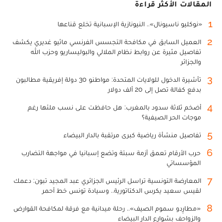
المقالات الأكثر قراءة
1
«نوكليو ناسيونال».. النيونازية الإسبانية تخلع قناعها
2
العميل السابق في مكافحة التجسس الفرنسي ماثيو غديري يكشف
تفاصيل مثيرة عن روابط نظام الملالي والبوليساريو وحزب الله
والجزائر
3
تأشيرة الدخول للولايات المتحدة: مواطنو 30 دولة إفريقية مطالبون
بدفع كفالة تصل إلى 20 ألف دولار
4
أضخم ثلاثة سدود بالمغرب: هل حافظت على نسب ملئها رغم
موجات الحر الصيفية؟
5
تفاصيل منشأة رياضية كبرى مرتقبة بالدار البيضاء
6
حرب الأرقام تعمق أزمة سبتة وتضع إسبانيا في مواجهة التضارب
المؤسساتي
7
المعارضة التونسية تراسل الرئيس الجزائري عبد المجيد تبون: دعمك
لقيس سعيد يكرس الدكتاتورية.. وسيادة تونس خط أحمر
8
«مطارِدو سموم الصيف».. رحلة ميدانية مع فرقة لمكافحة القوارض
والزواحف بشوارع الدار البيضاء