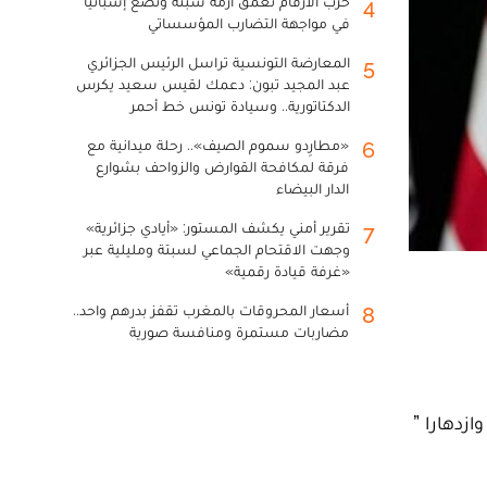
حرب الأرقام تعمق أزمة سبتة وتضع إسبانيا
4
في مواجهة التضارب المؤسساتي
المعارضة التونسية تراسل الرئيس الجزائري
5
عبد المجيد تبون: دعمك لقيس سعيد يكرس
الدكتاتورية.. وسيادة تونس خط أحمر
«مطارِدو سموم الصيف».. رحلة ميدانية مع
6
فرقة لمكافحة القوارض والزواحف بشوارع
الدار البيضاء
تقرير أمني يكشف المستور: «أيادي جزائرية»
7
وجهت الاقتحام الجماعي لسبتة ومليلية عبر
«غرفة قيادة رقمية»
أسعار المحروقات بالمغرب تقفز بدرهم واحد..
8
مضاربات مستمرة ومنافسة صورية
زدهارا ”