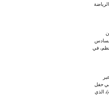
الرياضة
ن
السادس
تظم، في
بر
ضي حفل
)، الذي