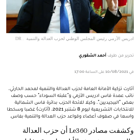
ادريس الأزمي رئيس المجلس الوطني لحزب العدالة والتنمية . DR
تحرير من طرف
أحمد الشقوري
في 10/08/2021 على الساعة 17:00
أثارت تزكية الأمانة العامة لحزب العدالة والتنمية لمحمد الحارثي،
نائب عمدة فاس ادريس الأزمي و"علبته السوداء" حسب وصف
بعض "البيجيديين"، وكيلا للائحة الحزب بدائرة فاس الشمالية
للانتخابات التشريعية ليوم 8 شتنبر 2021، (أثارت) غضبا وسخطا
واسعا في صفوف أعضاء وقواعد حزب العدالة والتنمية بفاس.
وكشفت مصادر Le360 أن حزب العدالة