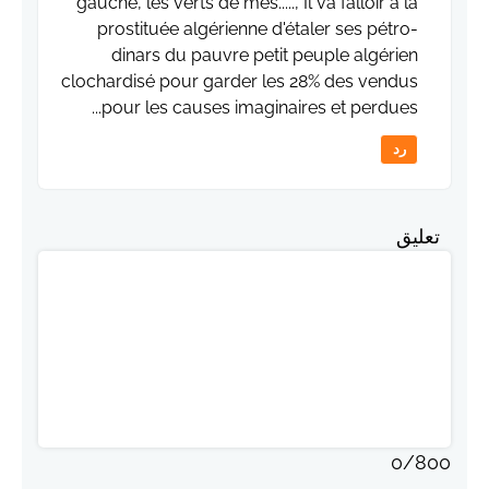
gauche, les verts de mes....., Il va falloir à la
prostituée algérienne d'étaler ses pétro-
dinars du pauvre petit peuple algérien
clochardisé pour garder les 28% des vendus
pour les causes imaginaires et perdues...
رد
تعليق
0
/
800