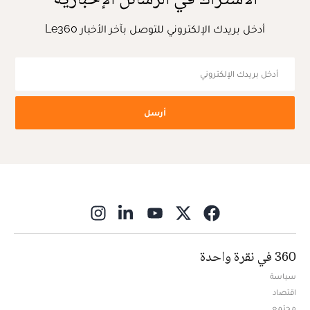
أدخل بريدك الإلكتروني للتوصل بآخر الأخبار Le360
أرسل
ns in new window
360 في نقرة واحدة
سياسة
اقتصاد
مجتمع