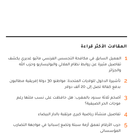
المقالات الأكثر قراءة
1
العميل السابق في مكافحة التجسس الفرنسي ماثيو غديري يكشف
تفاصيل مثيرة عن روابط نظام الملالي والبوليساريو وحزب الله
والجزائر
2
تأشيرة الدخول للولايات المتحدة: مواطنو 30 دولة إفريقية مطالبون
بدفع كفالة تصل إلى 20 ألف دولار
3
أضخم ثلاثة سدود بالمغرب: هل حافظت على نسب ملئها رغم
موجات الحر الصيفية؟
4
تفاصيل منشأة رياضية كبرى مرتقبة بالدار البيضاء
5
حرب الأرقام تعمق أزمة سبتة وتضع إسبانيا في مواجهة التضارب
المؤسساتي