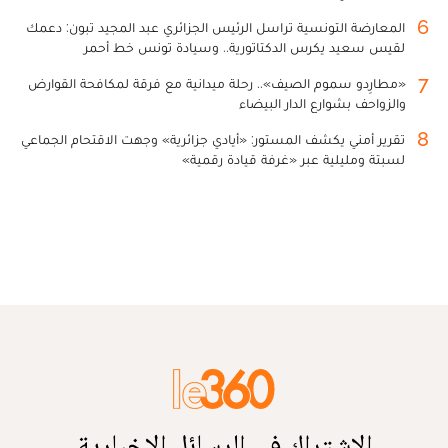
6
المعارضة التونسية تراسل الرئيس الجزائري عبد المجيد تبون: دعمك
لقيس سعيد يكرس الدكتاتورية.. وسيادة تونس خط أحمر
7
«مطارِدو سموم الصيف».. رحلة ميدانية مع فرقة لمكافحة القوارض
والزواحف بشوارع الدار البيضاء
8
تقرير أمني يكشف المستور: «أيادي جزائرية» وجهت الاقتحام الجماعي
لسبتة ومليلية عبر «غرفة قيادة رقمية»
الاشتراك في الرسائل الإخبارية