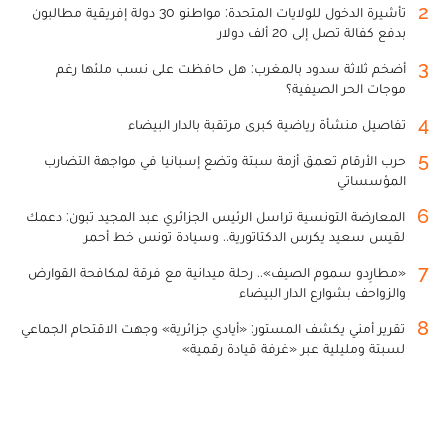
2
تأشيرة الدخول للولايات المتحدة: مواطنو 30 دولة إفريقية مطالبون
بدفع كفالة تصل إلى 20 ألف دولار
3
أضخم ثلاثة سدود بالمغرب: هل حافظت على نسب ملئها رغم
موجات الحر الصيفية؟
4
تفاصيل منشأة رياضية كبرى مرتقبة بالدار البيضاء
5
حرب الأرقام تعمق أزمة سبتة وتضع إسبانيا في مواجهة التضارب
المؤسساتي
6
المعارضة التونسية تراسل الرئيس الجزائري عبد المجيد تبون: دعمك
لقيس سعيد يكرس الدكتاتورية.. وسيادة تونس خط أحمر
7
«مطارِدو سموم الصيف».. رحلة ميدانية مع فرقة لمكافحة القوارض
والزواحف بشوارع الدار البيضاء
8
تقرير أمني يكشف المستور: «أيادي جزائرية» وجهت الاقتحام الجماعي
لسبتة ومليلية عبر «غرفة قيادة رقمية»