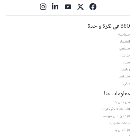
ns in new window
360 في نقرة واحدة
سياسة
اقتصاد
مجتمع
ثقافة
ميديا
Opens in new window
رياضة
مشاهير
دولي
معلومات عنا
من نحن ؟
الأسئلة الأكثر طرحا
للإعلان على موقعنا
بيانات قانونية
للإتصال بنا