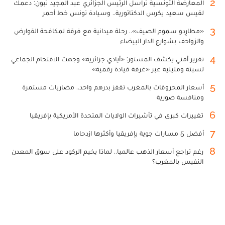
2
المعارضة التونسية تراسل الرئيس الجزائري عبد المجيد تبون: دعمك
لقيس سعيد يكرس الدكتاتورية.. وسيادة تونس خط أحمر
3
«مطارِدو سموم الصيف».. رحلة ميدانية مع فرقة لمكافحة القوارض
والزواحف بشوارع الدار البيضاء
4
تقرير أمني يكشف المستور: «أيادي جزائرية» وجهت الاقتحام الجماعي
لسبتة ومليلية عبر «غرفة قيادة رقمية»
5
أسعار المحروقات بالمغرب تقفز بدرهم واحد.. مضاربات مستمرة
ومنافسة صورية
6
تغييرات كبرى في تأشيرات الولايات المتحدة الأمريكية بإفريقيا
7
أفضل 5 مسارات جوية بإفريقيا وأكثرها ازدحاما
8
رغم تراجع أسعار الذهب عالميا.. لماذا يخيم الركود على سوق المعدن
النفيس بالمغرب؟