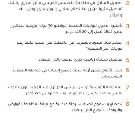
2
العميل السابق في مكافحة التجسس الفرنسي ماثيو غديري يكشف
تفاصيل مثيرة عن روابط نظام الملالي والبوليساريو وحزب الله
والجزائر
3
تأشيرة الدخول للولايات المتحدة: مواطنو 30 دولة إفريقية مطالبون
بدفع كفالة تصل إلى 20 ألف دولار
4
أضخم ثلاثة سدود بالمغرب: هل حافظت على نسب ملئها رغم
موجات الحر الصيفية؟
5
تفاصيل منشأة رياضية كبرى مرتقبة بالدار البيضاء
6
حرب الأرقام تعمق أزمة سبتة وتضع إسبانيا في مواجهة التضارب
المؤسساتي
7
المعارضة التونسية تراسل الرئيس الجزائري عبد المجيد تبون: دعمك
لقيس سعيد يكرس الدكتاتورية.. وسيادة تونس خط أحمر
8
«مطارِدو سموم الصيف».. رحلة ميدانية مع فرقة لمكافحة القوارض
والزواحف بشوارع الدار البيضاء