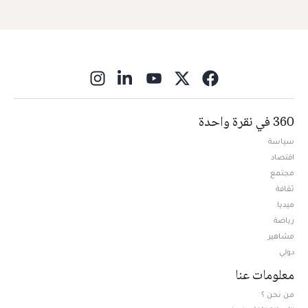
ns in new window
360 في نقرة واحدة
سياسة
اقتصاد
مجتمع
ثقافة
ميديا
Opens in new window
رياضة
مشاهير
دولي
معلومات عنا
من نحن ؟