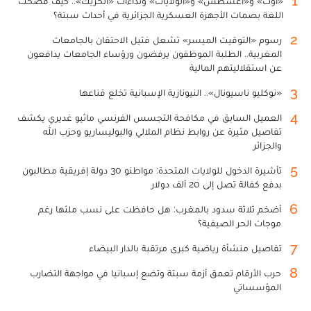
1
«أوت» و«أغسطس» و«الولايات» ونداءات «الحريك».. كيف فضحت
اللغة بصمات الأجهزة العسكرية الجزائرية في أحداث سبتة؟
2
رسوم «التوقيت الميسر» تشعل فتيل الاحتقان بالجامعات
المغربية.. الطلبة الموظفون يرفضون ورؤساء الجامعات يدافعون
عن استقلاليتهم المالية
3
«نوكليو ناسيونال».. النيونازية الإسبانية تخلع قناعها
4
العميل السابق في مكافحة التجسس الفرنسي ماثيو غديري يكشف
تفاصيل مثيرة عن روابط نظام الملالي والبوليساريو وحزب الله
والجزائر
5
تأشيرة الدخول للولايات المتحدة: مواطنو 30 دولة إفريقية مطالبون
بدفع كفالة تصل إلى 20 ألف دولار
6
أضخم ثلاثة سدود بالمغرب: هل حافظت على نسب ملئها رغم
موجات الحر الصيفية؟
7
تفاصيل منشأة رياضية كبرى مرتقبة بالدار البيضاء
8
حرب الأرقام تعمق أزمة سبتة وتضع إسبانيا في مواجهة التضارب
المؤسساتي