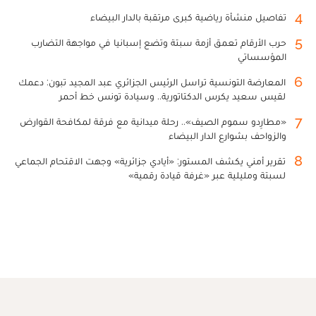
4
تفاصيل منشأة رياضية كبرى مرتقبة بالدار البيضاء
5
حرب الأرقام تعمق أزمة سبتة وتضع إسبانيا في مواجهة التضارب
المؤسساتي
6
المعارضة التونسية تراسل الرئيس الجزائري عبد المجيد تبون: دعمك
لقيس سعيد يكرس الدكتاتورية.. وسيادة تونس خط أحمر
7
«مطارِدو سموم الصيف».. رحلة ميدانية مع فرقة لمكافحة القوارض
والزواحف بشوارع الدار البيضاء
8
تقرير أمني يكشف المستور: «أيادي جزائرية» وجهت الاقتحام الجماعي
لسبتة ومليلية عبر «غرفة قيادة رقمية»