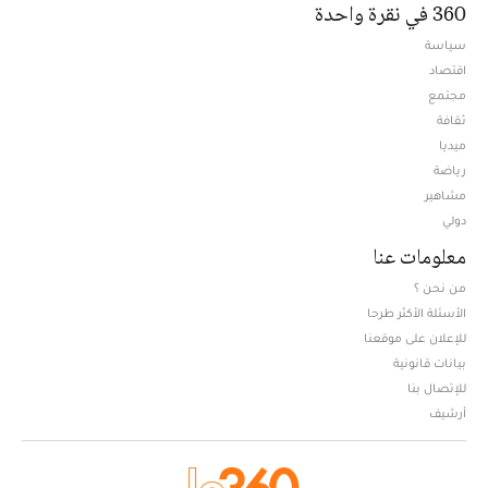
360 في نقرة واحدة
سياسة
اقتصاد
مجتمع
ثقافة
ميديا
Opens in new window
رياضة
مشاهير
دولي
معلومات عنا
من نحن ؟
الأسئلة الأكثر طرحا
للإعلان على موقعنا
بيانات قانونية
للإتصال بنا
أرشيف