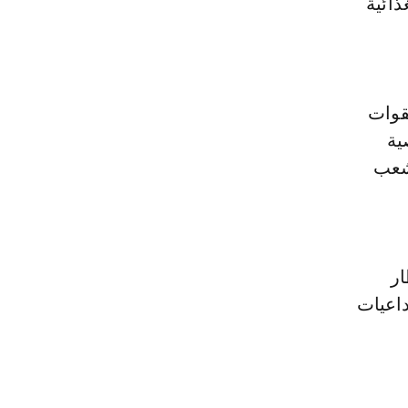
عدات الغذائية
قوات
ية
لشعب
ار
داعيات