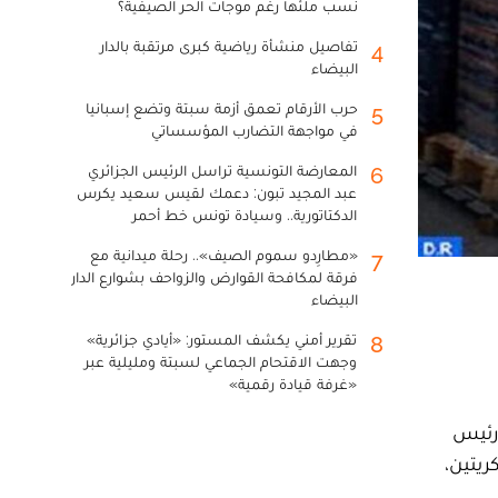
نسب ملئها رغم موجات الحر الصيفية؟
تفاصيل منشأة رياضية كبرى مرتقبة بالدار
4
البيضاء
حرب الأرقام تعمق أزمة سبتة وتضع إسبانيا
5
في مواجهة التضارب المؤسساتي
المعارضة التونسية تراسل الرئيس الجزائري
6
عبد المجيد تبون: دعمك لقيس سعيد يكرس
الدكتاتورية.. وسيادة تونس خط أحمر
«مطارِدو سموم الصيف».. رحلة ميدانية مع
7
فرقة لمكافحة القوارض والزواحف بشوارع الدار
البيضاء
تقرير أمني يكشف المستور: «أيادي جزائرية»
8
وجهت الاقتحام الجماعي لسبتة ومليلية عبر
«غرفة قيادة رقمية»
ورئيس
ريتين،