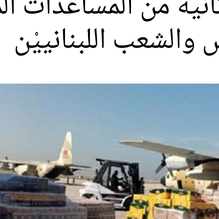
انية من المساعدات ال
 والشعب اللبنانييْن