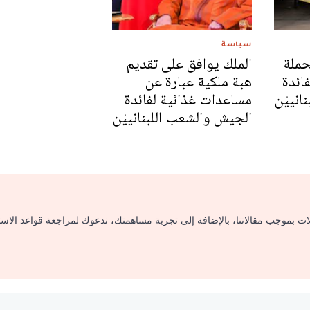
سياسة
 محملة
الملك يوافق على تقديم
ائدة
هبة ملكية عبارة عن
انييْن
مساعدات غذائية لفائدة
الجيش والشعب اللبنانييْن
لات بموجب مقالاتنا، بالإضافة إلى تجربة مساهمتك، ندعوك لمراجعة قواعد الاس