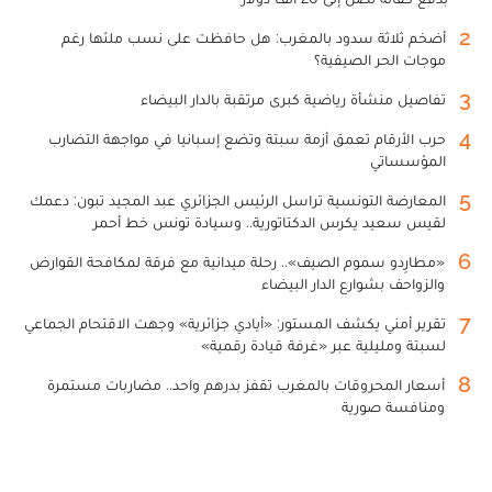
2
أضخم ثلاثة سدود بالمغرب: هل حافظت على نسب ملئها رغم
موجات الحر الصيفية؟
3
تفاصيل منشأة رياضية كبرى مرتقبة بالدار البيضاء
4
حرب الأرقام تعمق أزمة سبتة وتضع إسبانيا في مواجهة التضارب
المؤسساتي
5
المعارضة التونسية تراسل الرئيس الجزائري عبد المجيد تبون: دعمك
لقيس سعيد يكرس الدكتاتورية.. وسيادة تونس خط أحمر
6
«مطارِدو سموم الصيف».. رحلة ميدانية مع فرقة لمكافحة القوارض
والزواحف بشوارع الدار البيضاء
7
تقرير أمني يكشف المستور: «أيادي جزائرية» وجهت الاقتحام الجماعي
لسبتة ومليلية عبر «غرفة قيادة رقمية»
8
أسعار المحروقات بالمغرب تقفز بدرهم واحد.. مضاربات مستمرة
ومنافسة صورية