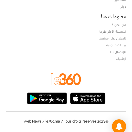
دولي
معلومات عنا
من نحن ؟
الأسئلة الأكثر طرحا
للإعلان على موقعنا
بيانات قانونية
للإتصال بنا
أرشيف
© Web News / le360.ma / Tous droits réservés 2023