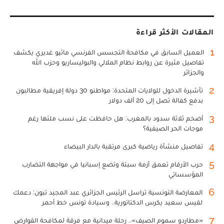
المقالات الأكثر قراءة
1
العميل السابق في مكافحة التجسس الفرنسي ماثيو غديري يكشف
تفاصيل مثيرة عن روابط نظام الملالي والبوليساريو وحزب الله
والجزائر
2
تأشيرة الدخول للولايات المتحدة: مواطنو 30 دولة إفريقية مطالبون
بدفع كفالة تصل إلى 20 ألف دولار
3
أضخم ثلاثة سدود بالمغرب: هل حافظت على نسب ملئها رغم
موجات الحر الصيفية؟
4
تفاصيل منشأة رياضية كبرى مرتقبة بالدار البيضاء
5
حرب الأرقام تعمق أزمة سبتة وتضع إسبانيا في مواجهة التضارب
المؤسساتي
6
المعارضة التونسية تراسل الرئيس الجزائري عبد المجيد تبون: دعمك
لقيس سعيد يكرس الدكتاتورية.. وسيادة تونس خط أحمر
7
«مطارِدو سموم الصيف».. رحلة ميدانية مع فرقة لمكافحة القوارض