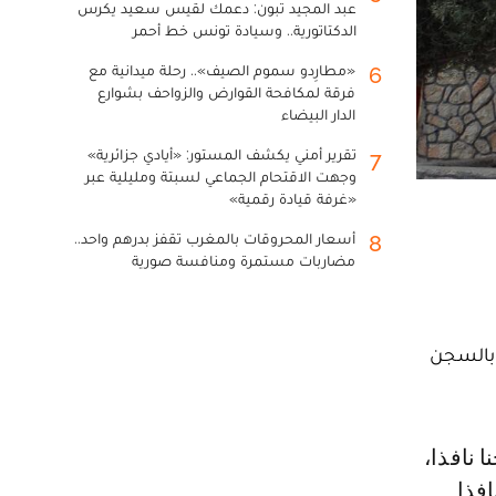
عبد المجيد تبون: دعمك لقيس سعيد يكرس
الدكتاتورية.. وسيادة تونس خط أحمر
«مطارِدو سموم الصيف».. رحلة ميدانية مع
6
فرقة لمكافحة القوارض والزواحف بشوارع
الدار البيضاء
تقرير أمني يكشف المستور: «أيادي جزائرية»
7
وجهت الاقتحام الجماعي لسبتة ومليلية عبر
«غرفة قيادة رقمية»
أسعار المحروقات بالمغرب تقفز بدرهم واحد..
8
مضاربات مستمرة ومنافسة صورية
رزوقة ونائبه، بالسجن
 نافذا