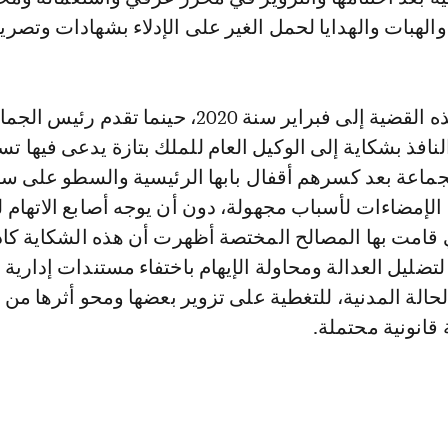
الهبات والهدايا لحمل الغير على الإدلاء بشهادات وتصري
وترجع تفاصيل هذه القضية إلى فبراير سنة 2020، حينما تقدم رئيس 
نافذ بشكاية إلى الوكيل العام للملك بتازة يدعى فيها تس
جماعة بعد كسرهم أقفال بابها الرئيسية والسطو على سج
الإمضاءات لأسباب مجهولة، دون أن يوجه أصابع الاتهام لأ
ي قامت بها المصالح المختصة أظهرت أن هذه الشكاية كاذ
ليل العدالة ومحاولة الإيهام باختفاء مستندات إدارية 
لة المدنية، للتغطية على تزوير بعضها ومحو أثرها من 
 قانونية محتملة.