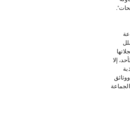
حات".
الجماعة
لل
لاتها
حد، إلا
بة
ووثائق
الجماعة