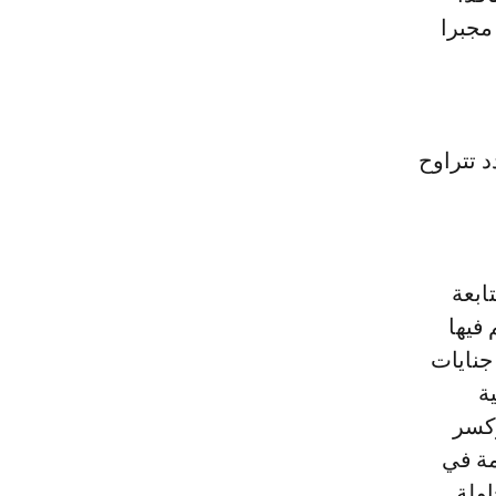
امن مجبرا
 تتراوح
ابعة
فيها
جنايات
ة
وكسر
مة في
ولة