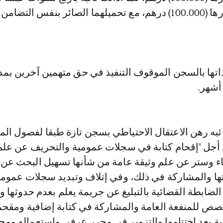
وغرامة نافذة قدرها (100.000) درهم، مع تحميلهما الصائر بنفس التض
تها بالسجن الموقوف التنفيذ في حق متهمين آخرين بمدد
 أشهر.
ئبه رهن الاعتقال الاحتياطي بسجن تازة طبقا لفصول المت
 أجل "إقحام كتابة في سجلات عمومية والتحريف عن علم 
ء وستر عن علم وثيقة عامة من شأنها تسهيل البحث عن 
ا والمشاركة في ذلك، وفي إتلاف وتبديد سجلات عمومي
 الضابطة القضائية بالتبليغ عن جريمة يعلم بعدم حدوثها 
ص للمنفعة العامة والمشاركة في كتابة إضافية ومقح
ة بعد اختتامها والتزوير في محرر عرفي واستعماله ومحا