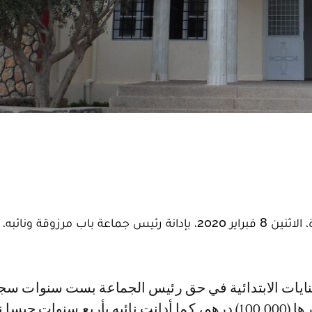
قضت غرفة الجنايات الابتدائية بمحكمة الاستئناف بتارة، الاثنين 8 فبراير 2020، بإدانة رئيس جماعة باب م
وغرامة نافذة قدرها (100.000) درهم، كما أدانت نائبه بأربع سنوات حبسا