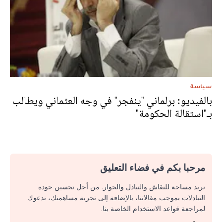
سياسة
بالفيديو: برلماني "ينفجر" في وجه العثماني ويطالب
بـ"استقالة الحكومة"
مرحبا بكم في فضاء التعليق
نريد مساحة للنقاش والتبادل والحوار. من أجل تحسين جودة
التبادلات بموجب مقالاتنا، بالإضافة إلى تجربة مساهمتك، ندعوك
لمراجعة قواعد الاستخدام الخاصة بنا.