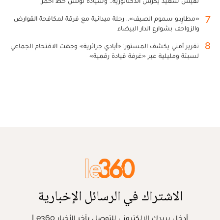
لقيس سعيد يكرس الدكتاتورية.. وسيادة تونس خط أحمر
7
«مطارِدو سموم الصيف».. رحلة ميدانية مع فرقة لمكافحة القوارض
والزواحف بشوارع الدار البيضاء
8
تقرير أمني يكشف المستور: «أيادي جزائرية» وجهت الاقتحام الجماعي
لسبتة ومليلية عبر «غرفة قيادة رقمية»
الاشتراك في الرسائل الإخبارية
أدخل بريدك الإلكتروني للتوصل بآخر الأخبار Le360