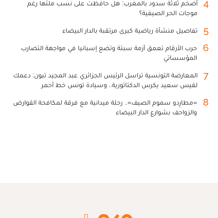
4
أضخم ثلاثة سدود بالمغرب: هل حافظت على نسب ملئها رغم
موجات الحر الصيفية؟
5
تفاصيل منشأة رياضية كبرى مرتقبة بالدار البيضاء
6
حرب الأرقام تعمق أزمة سبتة وتضع إسبانيا في مواجهة التضارب
المؤسساتي
7
المعارضة التونسية تراسل الرئيس الجزائري عبد المجيد تبون: دعمك
لقيس سعيد يكرس الدكتاتورية.. وسيادة تونس خط أحمر
8
«مطارِدو سموم الصيف».. رحلة ميدانية مع فرقة لمكافحة القوارض
والزواحف بشوارع الدار البيضاء