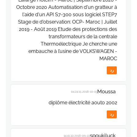
Octobre 2020 Automatisation d'un gratteur à
l'aide d'un API S7-300 sous logiciel STEP7
Stage de d'observation: OCP- Maroc | Juillet
2019 - Août 2019 Etude des protections des
transformateurs de la centrale
Thermoélectrique Je cherche une
embauche à l’usine de VOLKSWAGEN -
MAROC
رد
Moussa
2018-10-19 04:24:15
diplôme électricité aouto 2002
رد
spoukiluck
2018-09-22 14:41:33