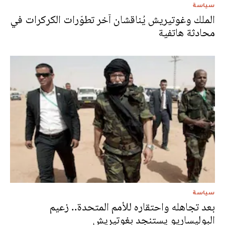
سياسة
الملك وغوتيريش يُناقشان آخر تطوّرات الكركرات في
محادثة هاتفية
سياسة
بعد تجاهله واحتقاره للأمم المتحدة.. زعيم
البوليساريو يستنجد بغوتيريش