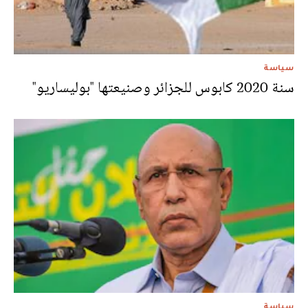
سياسة
سنة 2020 كابوس للجزائر وصنيعتها "بوليساريو"
سياسة