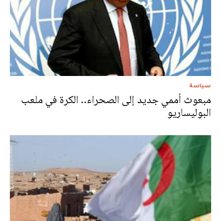
سياسة
مبعوث أممي جديد إلى الصحراء.. الكرة في ملعب
البوليساريو