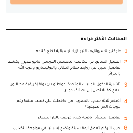
المقالات الأكثر قراءة
1
«نوكليو ناسيونال».. النيونازية الإسبانية تخلع قناعها
2
العميل السابق في مكافحة التجسس الفرنسي ماثيو غديري يكشف
تفاصيل مثيرة عن روابط نظام الملالي والبوليساريو وحزب الله
والجزائر
3
تأشيرة الدخول للولايات المتحدة: مواطنو 30 دولة إفريقية مطالبون
بدفع كفالة تصل إلى 20 ألف دولار
4
أضخم ثلاثة سدود بالمغرب: هل حافظت على نسب ملئها رغم
موجات الحر الصيفية؟
5
تفاصيل منشأة رياضية كبرى مرتقبة بالدار البيضاء
6
حرب الأرقام تعمق أزمة سبتة وتضع إسبانيا في مواجهة التضارب