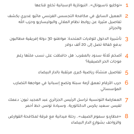
1
«نوكليو ناسيونال».. النيونازية الإسبانية تخلع قناعها
2
العميل السابق في مكافحة التجسس الفرنسي ماثيو غديري يكشف
تفاصيل مثيرة عن روابط نظام الملالي والبوليساريو وحزب الله
والجزائر
3
تأشيرة الدخول للولايات المتحدة: مواطنو 30 دولة إفريقية مطالبون
بدفع كفالة تصل إلى 20 ألف دولار
4
أضخم ثلاثة سدود بالمغرب: هل حافظت على نسب ملئها رغم
موجات الحر الصيفية؟
5
تفاصيل منشأة رياضية كبرى مرتقبة بالدار البيضاء
6
حرب الأرقام تعمق أزمة سبتة وتضع إسبانيا في مواجهة التضارب
المؤسساتي
7
المعارضة التونسية تراسل الرئيس الجزائري عبد المجيد تبون: دعمك
لقيس سعيد يكرس الدكتاتورية.. وسيادة تونس خط أحمر
8
«مطارِدو سموم الصيف».. رحلة ميدانية مع فرقة لمكافحة القوارض
والزواحف بشوارع الدار البيضاء