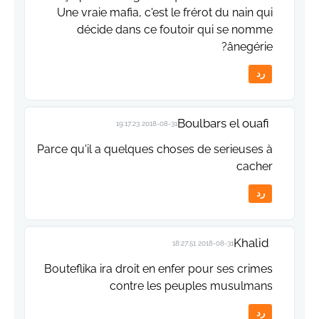
Une vraie mafia, c'est le frérot du nain qui
décide dans ce foutoir qui se nomme
ânegérie?
رد
Boulbars el ouafi
2018-08-31 19:17:23
Parce qu'il a quelques choses de serieuses à
cacher
رد
Khalid
2018-08-31 18:27:51
Bouteflika ira droit en enfer pour ses crimes
contre les peuples musulmans
رد