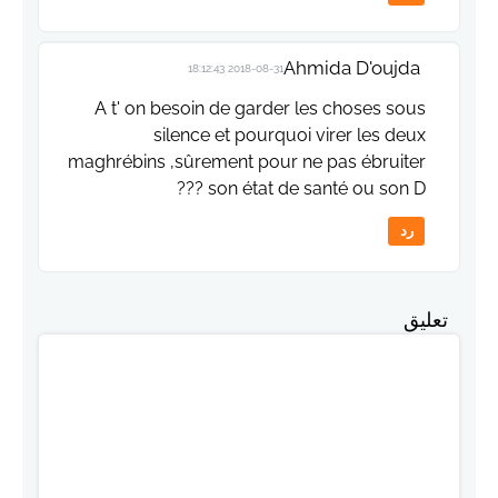
Ahmida D'oujda
2018-08-31 18:12:43
A t' on besoin de garder les choses sous
silence et pourquoi virer les deux
maghrébins ,sûrement pour ne pas ébruiter
son état de santé ou son D ???
رد
تعليق