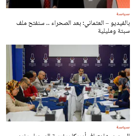
سياسة
بالفيديو – العثماني: بعد الصحراء .. سنفتح ملف
سبتة ومليلية
سياسة