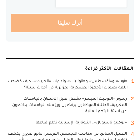
أترك تعليقا
المقالات الأكثر قراءة
1
«أوت» و«أغسطس» و«الولايات» ونداءات «الحريك».. كيف فضحت
اللغة بصمات الأجهزة العسكرية الجزائرية في أحداث سبتة؟
2
رسوم «التوقيت الميسر» تشعل فتيل الاحتقان بالجامعات
المغربية.. الطلبة الموظفون يرفضون ورؤساء الجامعات يدافعون
عن استقلاليتهم المالية
3
«نوكليو ناسيونال».. النيونازية الإسبانية تخلع قناعها
4
العميل السابق في مكافحة التجسس الفرنسي ماثيو غديري يكشف
تفاصيل مثيرة عن روابط نظام الملالي والبوليساريو وحزب الله