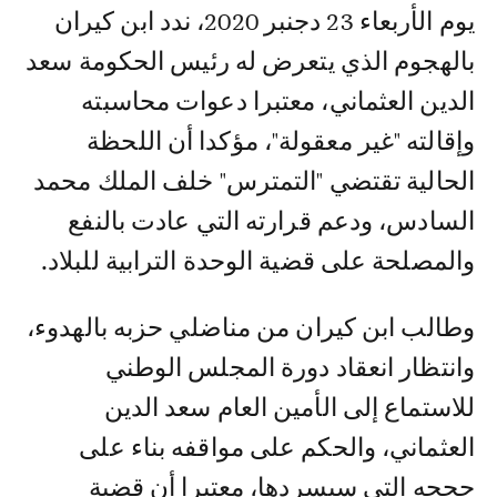
يوم الأربعاء 23 دجنبر 2020، ندد ابن كيران
بالهجوم الذي يتعرض له رئيس الحكومة سعد
الدين العثماني، معتبرا دعوات محاسبته
وإقالته "غير معقولة"، مؤكدا أن اللحظة
الحالية تقتضي "التمترس" خلف الملك محمد
السادس، ودعم قرارته التي عادت بالنفع
والمصلحة على قضية الوحدة الترابية للبلاد.
وطالب ابن كيران من مناضلي حزبه بالهدوء،
وانتظار انعقاد دورة المجلس الوطني
للاستماع إلى الأمين العام سعد الدين
العثماني، والحكم على مواقفه بناء على
حججه التي سيسردها، معتبرا أن قضية