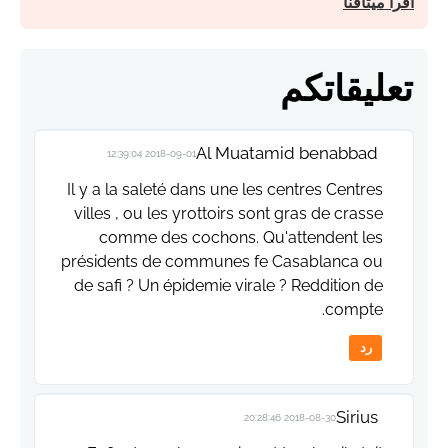
اقرأ ميثاقنا
تعليقاتكم
Al Muatamid benabbad
2018-09-01 12:39:04
Il y a la saleté dans une les centres Centres
villes , ou les yrottoirs sont gras de crasse
comme des cochons. Qu'attendent les
présidents de communes fe Casablanca ou
de safi ? Un épidemie virale ? Reddition de
compte.
رد
Sirius
2018-08-30 20:28:46