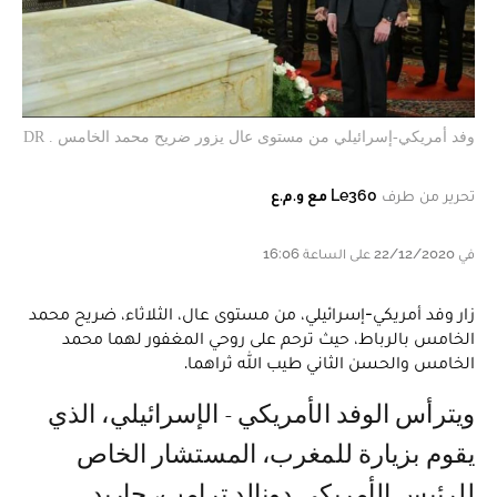
وفد أمريكي-إسرائيلي من مستوى عال يزور ضريح محمد الخامس . DR
تحرير من طرف
Le360 مع و.م.ع
في 22/12/2020 على الساعة 16:06
زار وفد أمريكي-إسرائيلي، من مستوى عال، الثلاثاء، ضريح محمد
الخامس بالرباط، حيث ترحم على روحي المغفور لهما محمد
الخامس والحسن الثاني طيب الله ثراهما.
ويترأس الوفد الأمريكي - الإسرائيلي، الذي
يقوم بزيارة للمغرب، المستشار الخاص
للرئيس الأمريكي دونالد ترامب، جاريد