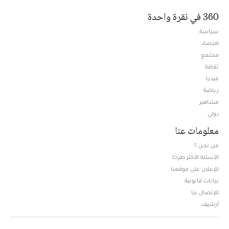
360 في نقرة واحدة
سياسة
اقتصاد
مجتمع
ثقافة
ميديا
Opens in new window
رياضة
مشاهير
دولي
معلومات عنا
من نحن ؟
الأسئلة الأكثر طرحا
للإعلان على موقعنا
بيانات قانونية
للإتصال بنا
أرشيف