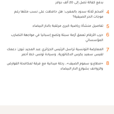
بدفع كفالة تصل إلى 20 ألف دولار
4
أضخم ثلاثة سدود بالمغرب: هل حافظت على نسب ملئها رغم
موجات الحر الصيفية؟
5
تفاصيل منشأة رياضية كبرى مرتقبة بالدار البيضاء
6
حرب الأرقام تعمق أزمة سبتة وتضع إسبانيا في مواجهة التضارب
المؤسساتي
7
المعارضة التونسية تراسل الرئيس الجزائري عبد المجيد تبون: دعمك
لقيس سعيد يكرس الدكتاتورية.. وسيادة تونس خط أحمر
8
«مطارِدو سموم الصيف».. رحلة ميدانية مع فرقة لمكافحة القوارض
والزواحف بشوارع الدار البيضاء