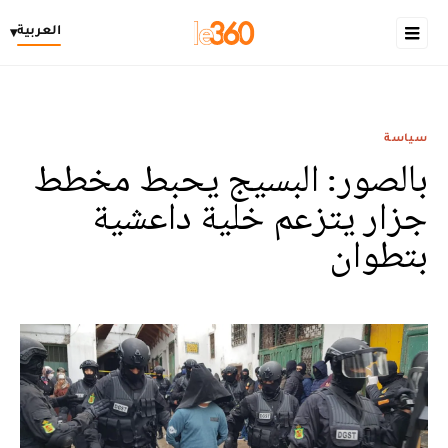
العربية
▾
سياسة
بالصور: البسيج يحبط مخطط
جزار يتزعم خلية داعشية
بتطوان