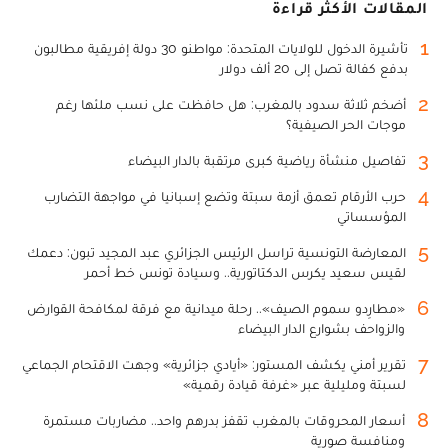
المقالات الأكثر قراءة
1
تأشيرة الدخول للولايات المتحدة: مواطنو 30 دولة إفريقية مطالبون
بدفع كفالة تصل إلى 20 ألف دولار
2
أضخم ثلاثة سدود بالمغرب: هل حافظت على نسب ملئها رغم
موجات الحر الصيفية؟
3
تفاصيل منشأة رياضية كبرى مرتقبة بالدار البيضاء
4
حرب الأرقام تعمق أزمة سبتة وتضع إسبانيا في مواجهة التضارب
المؤسساتي
5
المعارضة التونسية تراسل الرئيس الجزائري عبد المجيد تبون: دعمك
لقيس سعيد يكرس الدكتاتورية.. وسيادة تونس خط أحمر
6
«مطارِدو سموم الصيف».. رحلة ميدانية مع فرقة لمكافحة القوارض
والزواحف بشوارع الدار البيضاء
7
تقرير أمني يكشف المستور: «أيادي جزائرية» وجهت الاقتحام الجماعي
لسبتة ومليلية عبر «غرفة قيادة رقمية»
8
أسعار المحروقات بالمغرب تقفز بدرهم واحد.. مضاربات مستمرة
ومنافسة صورية