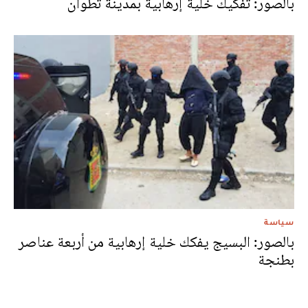
بالصور: تفكيك خلية إرهابية بمدينة تطوان
سياسة
بالصور: البسيج يفكك خلية إرهابية من أربعة عناصر
بطنجة