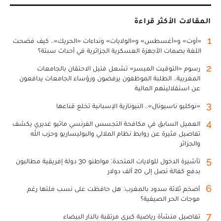
المقالات الأكثر قراءة
1
«أوت» و«أغسطس» و«الولايات» ونداءات «الحريك».. كيف فضحت
اللغة بصمات الأجهزة العسكرية الجزائرية في أحداث سبتة؟
2
رسوم «التوقيت الميسر» تشعل فتيل الاحتقان بالجامعات
المغربية.. الطلبة الموظفون يرفضون ورؤساء الجامعات يدافعون
عن استقلاليتهم المالية
3
«نوكليو ناسيونال».. النيونازية الإسبانية تخلع قناعها
4
العميل السابق في مكافحة التجسس الفرنسي ماثيو غديري يكشف
تفاصيل مثيرة عن روابط نظام الملالي والبوليساريو وحزب الله
والجزائر
5
تأشيرة الدخول للولايات المتحدة: مواطنو 30 دولة إفريقية مطالبون
بدفع كفالة تصل إلى 20 ألف دولار
6
أضخم ثلاثة سدود بالمغرب: هل حافظت على نسب ملئها رغم
موجات الحر الصيفية؟
7
تفاصيل منشأة رياضية كبرى مرتقبة بالدار البيضاء