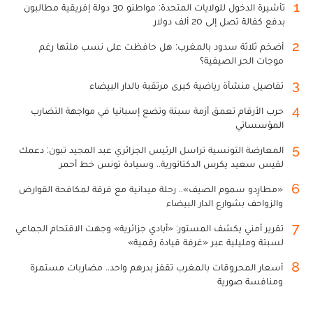
1
تأشيرة الدخول للولايات المتحدة: مواطنو 30 دولة إفريقية مطالبون
بدفع كفالة تصل إلى 20 ألف دولار
2
أضخم ثلاثة سدود بالمغرب: هل حافظت على نسب ملئها رغم
موجات الحر الصيفية؟
3
تفاصيل منشأة رياضية كبرى مرتقبة بالدار البيضاء
4
حرب الأرقام تعمق أزمة سبتة وتضع إسبانيا في مواجهة التضارب
المؤسساتي
5
المعارضة التونسية تراسل الرئيس الجزائري عبد المجيد تبون: دعمك
لقيس سعيد يكرس الدكتاتورية.. وسيادة تونس خط أحمر
6
«مطارِدو سموم الصيف».. رحلة ميدانية مع فرقة لمكافحة القوارض
والزواحف بشوارع الدار البيضاء
7
تقرير أمني يكشف المستور: «أيادي جزائرية» وجهت الاقتحام الجماعي
لسبتة ومليلية عبر «غرفة قيادة رقمية»
8
أسعار المحروقات بالمغرب تقفز بدرهم واحد.. مضاربات مستمرة
ومنافسة صورية