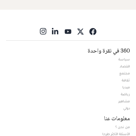
ns in new window
360 في نقرة واحدة
سياسة
اقتصاد
مجتمع
ثقافة
ميديا
Opens in new window
رياضة
مشاهير
دولي
معلومات عنا
من نحن ؟
الأسئلة الأكثر طرحا