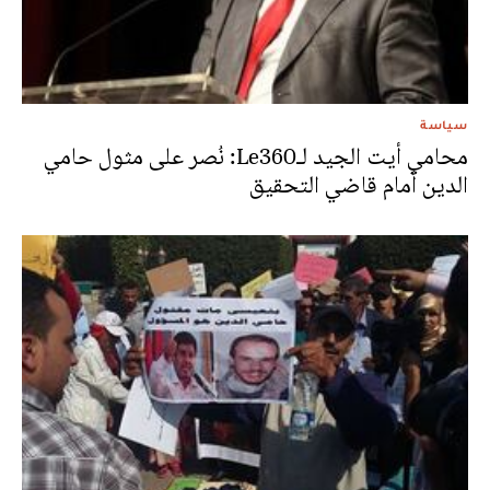
سياسة
محامي أيت الجيد لـLe360: نُصر على مثول حامي
الدين أمام قاضي التحقيق