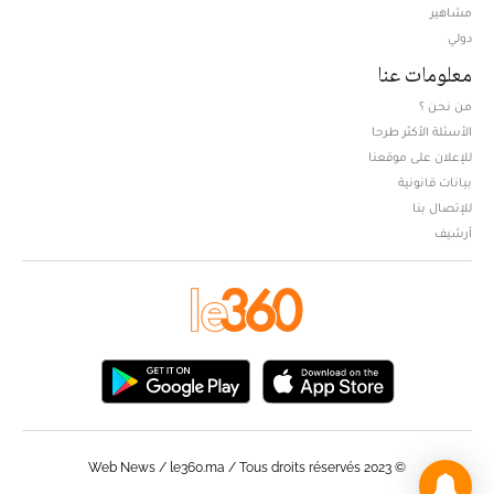
مشاهير
دولي
معلومات عنا
من نحن ؟
الأسئلة الأكثر طرحا
للإعلان على موقعنا
بيانات قانونية
للإتصال بنا
أرشيف
© Web News / le360.ma / Tous droits réservés 2023