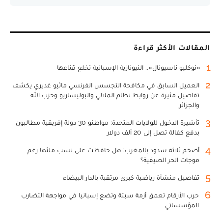
المقالات الأكثر قراءة
1
«نوكليو ناسيونال».. النيونازية الإسبانية تخلع قناعها
2
العميل السابق في مكافحة التجسس الفرنسي ماثيو غديري يكشف
تفاصيل مثيرة عن روابط نظام الملالي والبوليساريو وحزب الله
والجزائر
3
تأشيرة الدخول للولايات المتحدة: مواطنو 30 دولة إفريقية مطالبون
بدفع كفالة تصل إلى 20 ألف دولار
4
أضخم ثلاثة سدود بالمغرب: هل حافظت على نسب ملئها رغم
موجات الحر الصيفية؟
5
تفاصيل منشأة رياضية كبرى مرتقبة بالدار البيضاء
6
حرب الأرقام تعمق أزمة سبتة وتضع إسبانيا في مواجهة التضارب
المؤسساتي