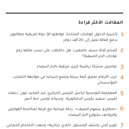
المقالات الأكثر قراءة
1
تأشيرة الدخول للولايات المتحدة: مواطنو 30 دولة إفريقية مطالبون
بدفع كفالة تصل إلى 20 ألف دولار
2
أضخم ثلاثة سدود بالمغرب: هل حافظت على نسب ملئها رغم
موجات الحر الصيفية؟
3
تفاصيل منشأة رياضية كبرى مرتقبة بالدار البيضاء
4
حرب الأرقام تعمق أزمة سبتة وتضع إسبانيا في مواجهة التضارب
المؤسساتي
5
المعارضة التونسية تراسل الرئيس الجزائري عبد المجيد تبون: دعمك
لقيس سعيد يكرس الدكتاتورية.. وسيادة تونس خط أحمر
6
«مطارِدو سموم الصيف».. رحلة ميدانية مع فرقة لمكافحة القوارض
والزواحف بشوارع الدار البيضاء
7
تقرير أمني يكشف المستور: «أيادي جزائرية» وجهت الاقتحام الجماعي