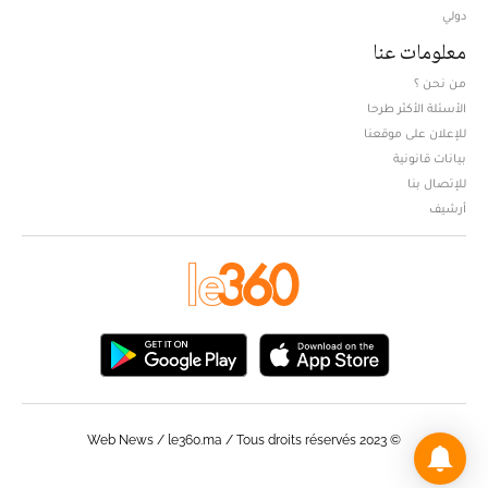
دولي
معلومات عنا
من نحن ؟
الأسئلة الأكثر طرحا
للإعلان على موقعنا
بيانات قانونية
للإتصال بنا
أرشيف
© Web News / le360.ma / Tous droits réservés 2023