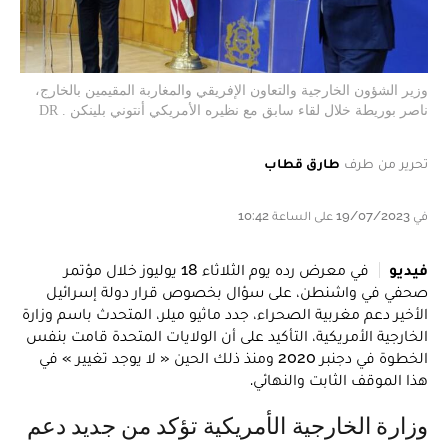
وزير الشؤون الخارجية والتعاون الإفريقي والمغاربة المقيمين بالخارج،
ناصر بوريطة خلال لقاء سابق مع نظيره الأمريكي أنتوني بلينكن . DR
تحرير من طرف
طارق قطاب
في 19/07/2023 على الساعة 10:42
فيديو
في معرض رده يوم الثلاثاء 18 يوليوز خلال مؤتمر
صحفي في واشنطن، على سؤال بخصوص قرار دولة إسرائيل
الأخير دعم مغربية الصحراء، جدد ماثيو ميلر، المتحدث باسم وزارة
الخارجية الأمريكية، التأكيد على أن الولايات المتحدة قامت بنفس
الخطوة في دجنبر 2020 ومنذ ذلك الحين « لا يوجد تغيير » في
هذا الموقف الثابت والنهائي.
وزارة الخارجية الأمريكية تؤكد من جديد دعم