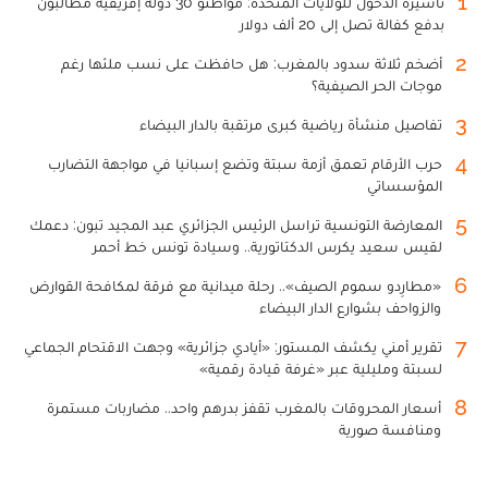
1
تأشيرة الدخول للولايات المتحدة: مواطنو 30 دولة إفريقية مطالبون
بدفع كفالة تصل إلى 20 ألف دولار
2
أضخم ثلاثة سدود بالمغرب: هل حافظت على نسب ملئها رغم
موجات الحر الصيفية؟
3
تفاصيل منشأة رياضية كبرى مرتقبة بالدار البيضاء
4
حرب الأرقام تعمق أزمة سبتة وتضع إسبانيا في مواجهة التضارب
المؤسساتي
5
المعارضة التونسية تراسل الرئيس الجزائري عبد المجيد تبون: دعمك
لقيس سعيد يكرس الدكتاتورية.. وسيادة تونس خط أحمر
6
«مطارِدو سموم الصيف».. رحلة ميدانية مع فرقة لمكافحة القوارض
والزواحف بشوارع الدار البيضاء
7
تقرير أمني يكشف المستور: «أيادي جزائرية» وجهت الاقتحام الجماعي
لسبتة ومليلية عبر «غرفة قيادة رقمية»
8
أسعار المحروقات بالمغرب تقفز بدرهم واحد.. مضاربات مستمرة
ومنافسة صورية