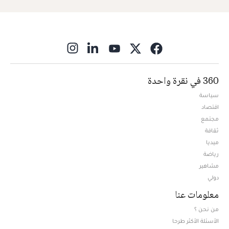
ns in new window
360 في نقرة واحدة
سياسة
اقتصاد
مجتمع
ثقافة
ميديا
Opens in new window
رياضة
مشاهير
دولي
معلومات عنا
من نحن ؟
الأسئلة الأكثر طرحا