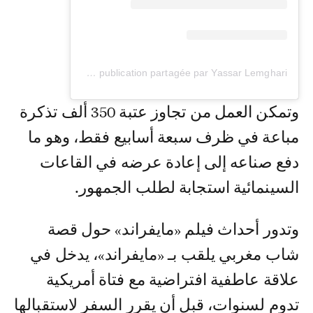
Une publication partagée par Yassar Lemghari يسار لمغاري (@yassarlemghar)
وتمكن العمل من تجاوز عتبة 350 ألف تذكرة
مباعة في ظرف سبعة أسابيع فقط، وهو ما
دفع صناعه إلى إعادة عرضه في القاعات
السينمائية استجابة لطلب الجمهور.
وتدور أحداث فيلم «مايفراند» حول قصة
شاب مغربي يلقب بـ «مايفراند»، يدخل في
علاقة عاطفية افتراضية مع فتاة أمريكية
تدوم لسنوات، قبل أن يقرر السفر لاستقبالها