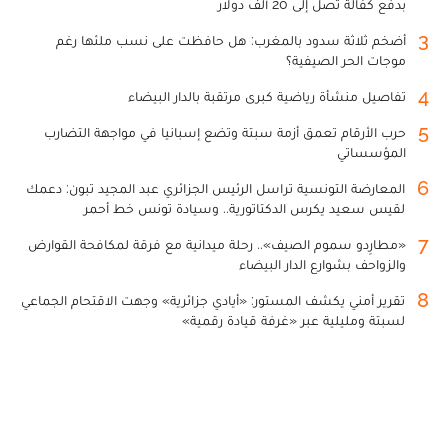
بدفع كفالة تصل إلى 20 ألف دولار
3
أضخم ثلاثة سدود بالمغرب: هل حافظت على نسب ملئها رغم
موجات الحر الصيفية؟
4
تفاصيل منشأة رياضية كبرى مرتقبة بالدار البيضاء
5
حرب الأرقام تعمق أزمة سبتة وتضع إسبانيا في مواجهة التضارب
المؤسساتي
6
المعارضة التونسية تراسل الرئيس الجزائري عبد المجيد تبون: دعمك
لقيس سعيد يكرس الدكتاتورية.. وسيادة تونس خط أحمر
7
«مطارِدو سموم الصيف».. رحلة ميدانية مع فرقة لمكافحة القوارض
والزواحف بشوارع الدار البيضاء
8
تقرير أمني يكشف المستور: «أيادي جزائرية» وجهت الاقتحام الجماعي
لسبتة ومليلية عبر «غرفة قيادة رقمية»