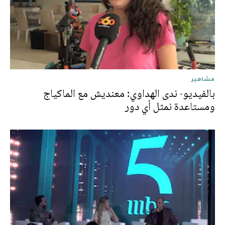
مشاهير
بالفيديو- ندى الهداوي: معنديش مع الماكياج
ومستاعدة نمثل أي دور