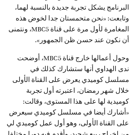
البرنامج يشكل تجربة جديدة بالنسبة لهما،
وتابعت: «نحن متحمستان جدا لخوض هذه
المغامرة لأول مرة على قناة MBC5، ونتمنى
أن نكون عند حسن ظن الجمهور».
وحول أعمالها خارج قناة MBC5، أوضحت
ندى الهداوي أنها ستشارك كذلك في
مسلسل كوميدي يعرض على القناة الأولى
خلال شهر رمضان، اعتبرته أول تجربة
كوميدية لها على هذا المستوى، وقالت:
«أشارك أيضا في مسلسل كوميدي سيعرض
على القناة الأولى، وهو أول عمل كوميدي لي
من إخراج ربيع شجيد، وأقدم فيه دورا مختلفا