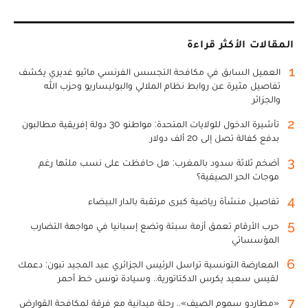
المقالات الأكثر قراءة
1
العميل السابق في مكافحة التجسس الفرنسي ماثيو غديري يكشف
تفاصيل مثيرة عن روابط نظام الملالي والبوليساريو وحزب الله
والجزائر
2
تأشيرة الدخول للولايات المتحدة: مواطنو 30 دولة إفريقية مطالبون
بدفع كفالة تصل إلى 20 ألف دولار
3
أضخم ثلاثة سدود بالمغرب: هل حافظت على نسب ملئها رغم
موجات الحر الصيفية؟
4
تفاصيل منشأة رياضية كبرى مرتقبة بالدار البيضاء
5
حرب الأرقام تعمق أزمة سبتة وتضع إسبانيا في مواجهة التضارب
المؤسساتي
6
المعارضة التونسية تراسل الرئيس الجزائري عبد المجيد تبون: دعمك
لقيس سعيد يكرس الدكتاتورية.. وسيادة تونس خط أحمر
7
«مطارِدو سموم الصيف».. رحلة ميدانية مع فرقة لمكافحة القوارض