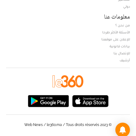
دولي
معلومات عنا
من نحن ؟
الأسئلة الأكثر طرحا
للإعلان على موقعنا
بيانات قانونية
للإتصال بنا
أرشيف
© Web News / le360.ma / Tous droits réservés 2023