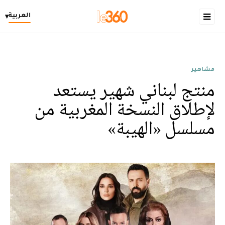
العربية
▾
مشاهير
منتج لبناني شهير يستعد
لإطلاق النسخة المغربية من
مسلسل «الهيبة»