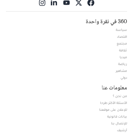
ns in new window
360 في نقرة واحدة
سياسة
اقتصاد
مجتمع
ثقافة
ميديا
Opens in new window
رياضة
مشاهير
دولي
معلومات عنا
من نحن ؟
الأسئلة الأكثر طرحا
للإعلان على موقعنا
بيانات قانونية
للإتصال بنا
أرشيف