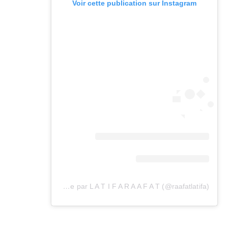
Voir cette publication sur Instagram
Une publication partagée par L A T I F A R A A F A T (@raafatlatifa)