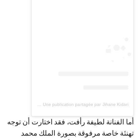
Une publication partagée par Jihane Kidari - جيهان كيداري (@jihane_kidari)
أما الفنانة لطيفة رأفت، فقد اختارت أن توجه
تهنئة خاصة مرفوقة بصورة الملك محمد