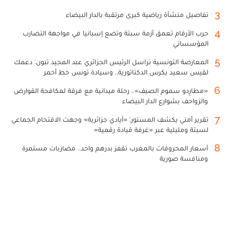
3
تفاصيل منشأة رياضية كبرى مرتقبة بالدار البيضاء
4
حرب الأرقام تعمق أزمة سبتة وتضع إسبانيا في مواجهة التضارب
المؤسساتي
5
المعارضة التونسية تراسل الرئيس الجزائري عبد المجيد تبون: دعمك
لقيس سعيد يكرس الدكتاتورية.. وسيادة تونس خط أحمر
6
«مطارِدو سموم الصيف».. رحلة ميدانية مع فرقة لمكافحة القوارض
والزواحف بشوارع الدار البيضاء
7
تقرير أمني يكشف المستور: «أيادي جزائرية» وجهت الاقتحام الجماعي
لسبتة ومليلية عبر «غرفة قيادة رقمية»
8
أسعار المحروقات بالمغرب تقفز بدرهم واحد.. مضاربات مستمرة
ومنافسة صورية