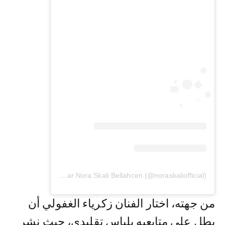
Une publication partagée par Nora Skali Bellahcen (@noraskaliofficial)
من جهته، اختار الفنان زكرياء الغفولي أن
يطل على متابعيه بلباس تقليدي، حيث نشر