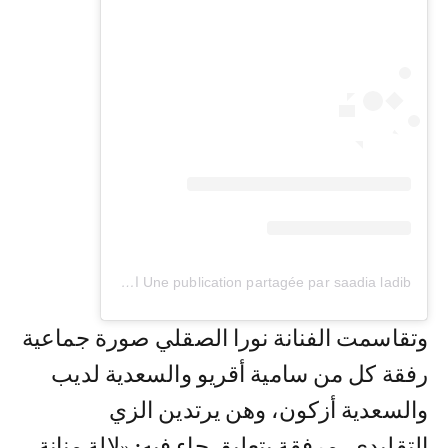
Une publication partagée par saadia ladib السعدية لاديب (@ladibsaadiaofficiel)
وتقاسمت الفنانة نورا الصقلي صورة جماعية
رفقة كل من سامية أقريو والسعدية لديب
والسعدية أزكون، وهن يرتدين الزي
التقليدي، مرفقة بتعليق جاء فيه: «لالة منانة