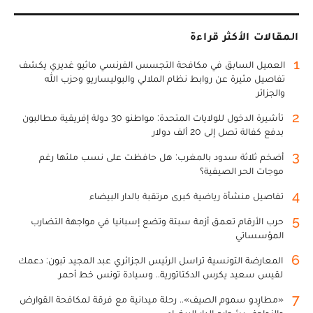
المقالات الأكثر قراءة
1
العميل السابق في مكافحة التجسس الفرنسي ماثيو غديري يكشف
تفاصيل مثيرة عن روابط نظام الملالي والبوليساريو وحزب الله
والجزائر
2
تأشيرة الدخول للولايات المتحدة: مواطنو 30 دولة إفريقية مطالبون
بدفع كفالة تصل إلى 20 ألف دولار
3
أضخم ثلاثة سدود بالمغرب: هل حافظت على نسب ملئها رغم
موجات الحر الصيفية؟
4
تفاصيل منشأة رياضية كبرى مرتقبة بالدار البيضاء
5
حرب الأرقام تعمق أزمة سبتة وتضع إسبانيا في مواجهة التضارب
المؤسساتي
6
المعارضة التونسية تراسل الرئيس الجزائري عبد المجيد تبون: دعمك
لقيس سعيد يكرس الدكتاتورية.. وسيادة تونس خط أحمر
7
«مطارِدو سموم الصيف».. رحلة ميدانية مع فرقة لمكافحة القوارض
والزواحف بشوارع الدار البيضاء