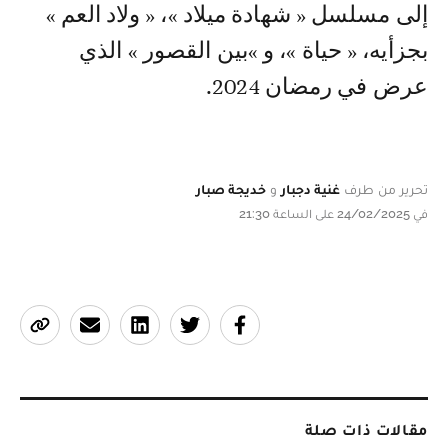
إلى مسلسل « شهادة ميلاد »، « ولاد العم »
بجزأيه، « حياة »، و »بين القصور » الذي
عرض في رمضان 2024.
تحرير من طرف
غنية دجبار
و
خديجة صبار
في 24/02/2025 على الساعة 21:30
مقالات ذات صلة