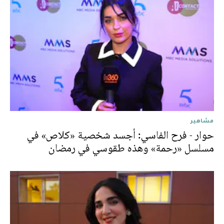
مشاهير
حوار - فرح الفاسي: أجسد شخصية «كلاص» في
مسلسل «رحمة» وهذه طقوسي في رمضان