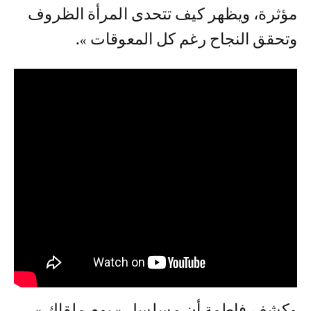
مؤثرة، ويظهر كيف تتحدى المرأة الظروف
وتحقق النجاح رغم كل المعوقات ».
وكشف فاطمة أن مسلسل « يوم ملقاك »