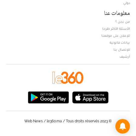
دولي
معلومات عنا
من نحن ؟
الأسئلة الأكثر طرحا
للإعلان على موقعنا
بيانات قانونية
للإتصال بنا
أرشيف
© Web News / le360.ma / Tous droits réservés 2023