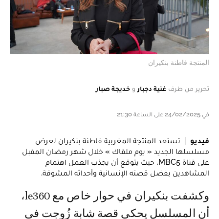
المنتجة فاطنة بنكيران
تحرير من طرف
غنية دجبار
و
خديجة صبار
في 24/02/2025 على الساعة 21:30
فيديو
تستعد المنتجة المغربية فاطنة بنكيران لعرض
مسلسلها الجديد « يوم ملقاك » خلال شهر رمضان المقبل
على قناة MBC5، حيث يتوقع أن يجذب العمل اهتمام
المشاهدين بفضل قصته الإنسانية وأحداثه المشوقة.
وكشفت بنكيران في حوار خاص مع le360،
أن المسلسل يحكي قصة شابة زُوجت في