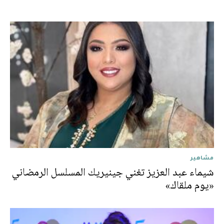
مشاهير
شيماء عبد العزيز تغني جينيريك المسلسل الرمضاني
«يوم ملقاك»