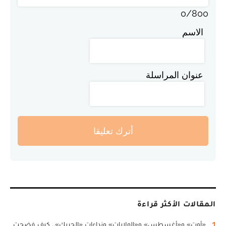
0
/
800
الاسم
عنوان المراسلة
أترك تعليقا
المقالات الأكثر قراءة
1
«أوت» و«أغسطس» و«الولايات» ونداءات «الحريك».. كيف فضحت