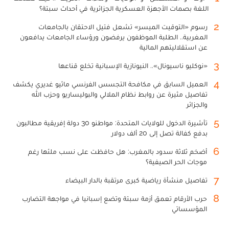
اللغة بصمات الأجهزة العسكرية الجزائرية في أحداث سبتة؟
2
رسوم «التوقيت الميسر» تشعل فتيل الاحتقان بالجامعات
المغربية.. الطلبة الموظفون يرفضون ورؤساء الجامعات يدافعون
عن استقلاليتهم المالية
3
«نوكليو ناسيونال».. النيونازية الإسبانية تخلع قناعها
4
العميل السابق في مكافحة التجسس الفرنسي ماثيو غديري يكشف
تفاصيل مثيرة عن روابط نظام الملالي والبوليساريو وحزب الله
والجزائر
5
تأشيرة الدخول للولايات المتحدة: مواطنو 30 دولة إفريقية مطالبون
بدفع كفالة تصل إلى 20 ألف دولار
6
أضخم ثلاثة سدود بالمغرب: هل حافظت على نسب ملئها رغم
موجات الحر الصيفية؟
7
تفاصيل منشأة رياضية كبرى مرتقبة بالدار البيضاء
8
حرب الأرقام تعمق أزمة سبتة وتضع إسبانيا في مواجهة التضارب
المؤسساتي