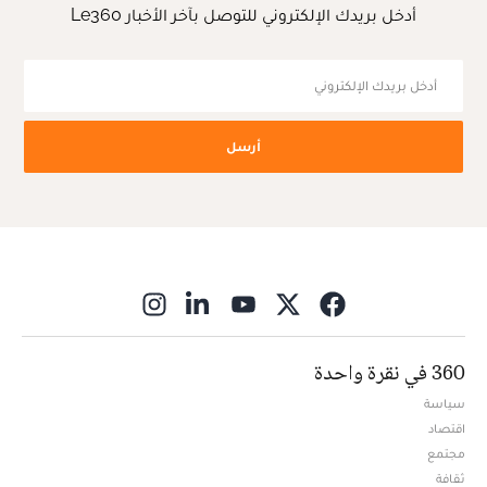
أدخل بريدك الإلكتروني للتوصل بآخر الأخبار Le360
أرسل
ns in new window
360 في نقرة واحدة
سياسة
اقتصاد
مجتمع
ثقافة