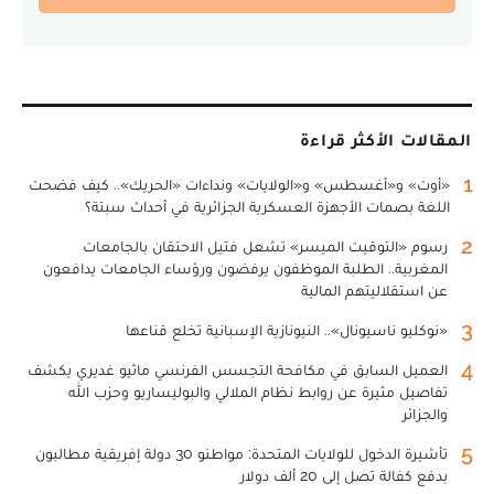
المقالات الأكثر قراءة
1
«أوت» و«أغسطس» و«الولايات» ونداءات «الحريك».. كيف فضحت
اللغة بصمات الأجهزة العسكرية الجزائرية في أحداث سبتة؟
2
رسوم «التوقيت الميسر» تشعل فتيل الاحتقان بالجامعات
المغربية.. الطلبة الموظفون يرفضون ورؤساء الجامعات يدافعون
عن استقلاليتهم المالية
3
«نوكليو ناسيونال».. النيونازية الإسبانية تخلع قناعها
4
العميل السابق في مكافحة التجسس الفرنسي ماثيو غديري يكشف
تفاصيل مثيرة عن روابط نظام الملالي والبوليساريو وحزب الله
والجزائر
5
تأشيرة الدخول للولايات المتحدة: مواطنو 30 دولة إفريقية مطالبون
بدفع كفالة تصل إلى 20 ألف دولار