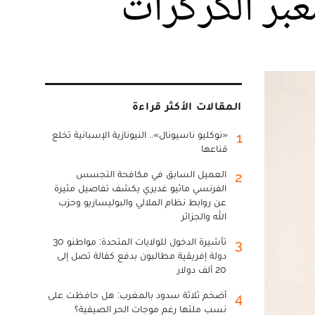
عبر الكركرات
المقالات الأكثر قراءة
«نوكليو ناسيونال».. النيونازية الإسبانية تخلع
1
قناعها
العميل السابق في مكافحة التجسس
2
الفرنسي ماثيو غديري يكشف تفاصيل مثيرة
عن روابط نظام الملالي والبوليساريو وحزب
الله والجزائر
تأشيرة الدخول للولايات المتحدة: مواطنو 30
3
دولة إفريقية مطالبون بدفع كفالة تصل إلى
20 ألف دولار
أضخم ثلاثة سدود بالمغرب: هل حافظت على
4
نسب ملئها رغم موجات الحر الصيفية؟