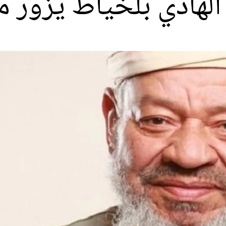
 الهادي بلخياط يزور م