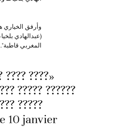
وأرفق الخياري هذ
(عبدالهادي بلخ
المغربي قاطبة".
? (?????????
??? ?????? ?? ???
 10 janvier