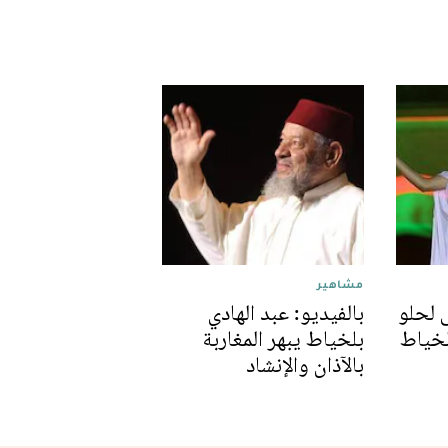
مشاهير
 لحلو
بالفيديو: عبد الهادي
لخياط
بلخياط يبهر المغاربة
بالآذان والإنشاد