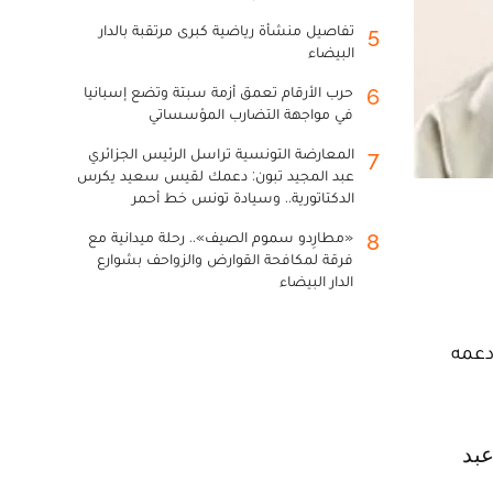
تفاصيل منشأة رياضية كبرى مرتقبة بالدار
5
البيضاء
حرب الأرقام تعمق أزمة سبتة وتضع إسبانيا
6
في مواجهة التضارب المؤسساتي
المعارضة التونسية تراسل الرئيس الجزائري
7
عبد المجيد تبون: دعمك لقيس سعيد يكرس
الدكتاتورية.. وسيادة تونس خط أحمر
«مطارِدو سموم الصيف».. رحلة ميدانية مع
8
فرقة لمكافحة القوارض والزواحف بشوارع
الدار البيضاء
منه عن مساندته ودعمه