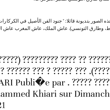
ه الصور بتديونة قائلا: " جنود الفن الأصيل في الكركارا
ياط، وطارق التونسي). عاش الملك، عاش المغرب عاش 
? ???? ?????? ?? ???? ????????
?? ????? ???????). ??? ????? ? 
????? ????? . KHIARI Publi�e par
ammed Khiari sur Dimanche
1»