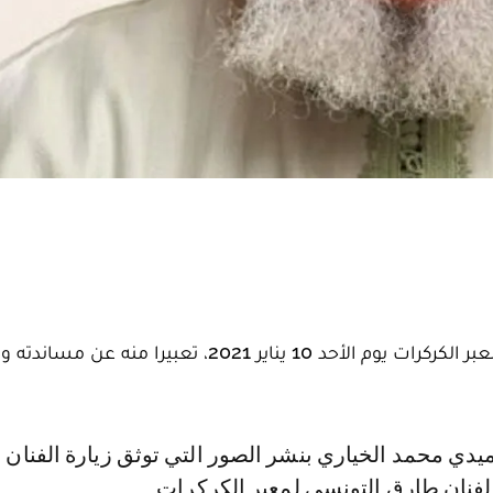
اختار الفنان المغربي الكبير عبد الهادي بلخياط أن يزور معبر الكركرات يوم الأحد 10 يناير 2021، تعبيرا 
الفنان طارق التونسي لمعبر الكركرات.