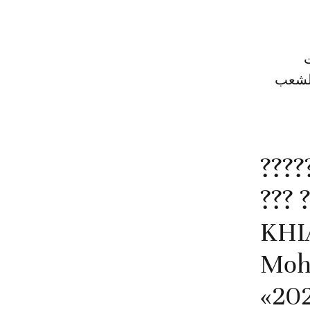
ت
الشعب
«???
????
????? ??
Moh
202