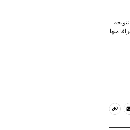
تتويجه
افا منها