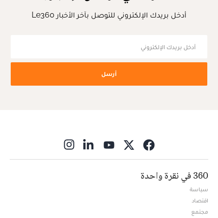
أدخل بريدك الإلكتروني للتوصل بآخر الأخبار Le360
أرسل
ns in new window
360 في نقرة واحدة
سياسة
اقتصاد
مجتمع