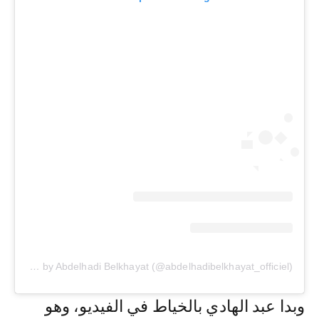
A post shared by Abdelhadi Belkhayat (@abdelhadibelkhayat_officiel)
وبدا عبد الهادي بالخياط في الفيديو، وهو