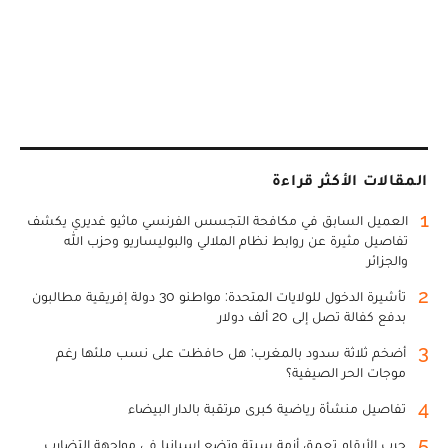
المقالات الأكثر قراءة
1
العميل السابق في مكافحة التجسس الفرنسي ماثيو غديري يكشف
تفاصيل مثيرة عن روابط نظام الملالي والبوليساريو وحزب الله
والجزائر
2
تأشيرة الدخول للولايات المتحدة: مواطنو 30 دولة إفريقية مطالبون
بدفع كفالة تصل إلى 20 ألف دولار
3
أضخم ثلاثة سدود بالمغرب: هل حافظت على نسب ملئها رغم
موجات الحر الصيفية؟
4
تفاصيل منشأة رياضية كبرى مرتقبة بالدار البيضاء
5
حرب الأرقام تعمق أزمة سبتة وتضع إسبانيا في مواجهة التضارب