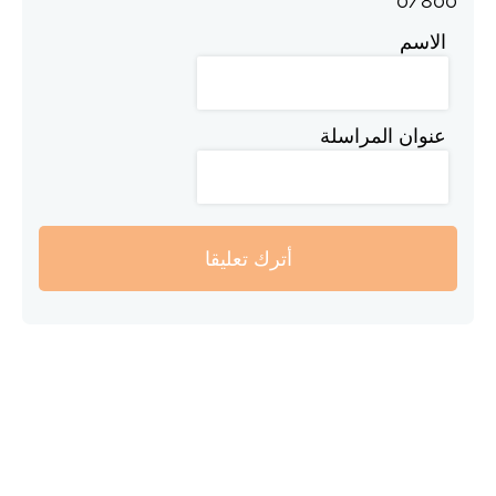
0
/
800
الاسم
عنوان المراسلة
أترك تعليقا