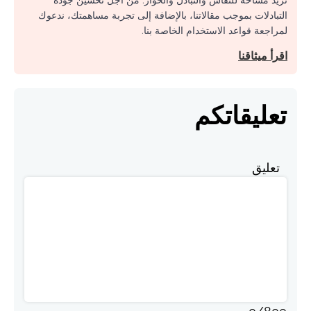
نريد مساحة للنقاش والتبادل والحوار. من أجل تحسين جودة
التبادلات بموجب مقالاتنا، بالإضافة إلى تجربة مساهمتك، ندعوك
لمراجعة قواعد الاستخدام الخاصة بنا.
اقرأ ميثاقنا
تعليقاتكم
تعليق