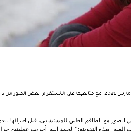
تقاسمت الفنانة المغربية فدوى الطالب يوم السبت 6 مارس 2021، مع متابعيها على الانستغرام، بعض الص
 الصور بهذه التدوينة: " الحمد الله، أجريت عمليتين جرا