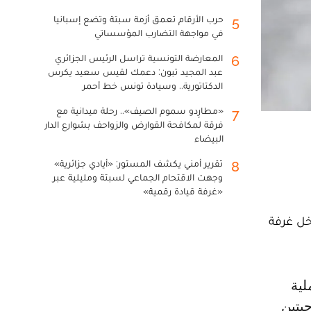
حرب الأرقام تعمق أزمة سبتة وتضع إسبانيا
5
في مواجهة التضارب المؤسساتي
المعارضة التونسية تراسل الرئيس الجزائري
6
عبد المجيد تبون: دعمك لقيس سعيد يكرس
الدكتاتورية.. وسيادة تونس خط أحمر
«مطارِدو سموم الصيف».. رحلة ميدانية مع
7
فرقة لمكافحة القوارض والزواحف بشوارع الدار
البيضاء
تقرير أمني يكشف المستور: «أيادي جزائرية»
8
وجهت الاقتحام الجماعي لسبتة ومليلية عبر
«غرفة قيادة رقمية»
ور من داخل غرفة
حيتين