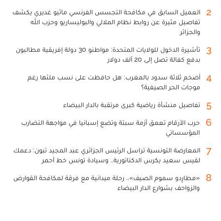
2
العميل السابق في مكافحة التجسس الفرنسي ماثيو غديري يكشف
تفاصيل مثيرة عن روابط نظام الملالي والبوليساريو وحزب الله
والجزائر
3
تأشيرة الدخول للولايات المتحدة: مواطنو 30 دولة إفريقية مطالبون
بدفع كفالة تصل إلى 20 ألف دولار
4
أضخم ثلاثة سدود بالمغرب: هل حافظت على نسب ملئها رغم
موجات الحر الصيفية؟
5
تفاصيل منشأة رياضية كبرى مرتقبة بالدار البيضاء
6
حرب الأرقام تعمق أزمة سبتة وتضع إسبانيا في مواجهة التضارب
المؤسساتي
7
المعارضة التونسية تراسل الرئيس الجزائري عبد المجيد تبون: دعمك
لقيس سعيد يكرس الدكتاتورية.. وسيادة تونس خط أحمر
8
«مطارِدو سموم الصيف».. رحلة ميدانية مع فرقة لمكافحة القوارض
والزواحف بشوارع الدار البيضاء