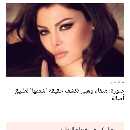
مشاهير
صورة: هيفاء وهبي تكشف حقيقة "شتمها" لطليق
أصالة
مرحبا بكم في فضاء التعليق