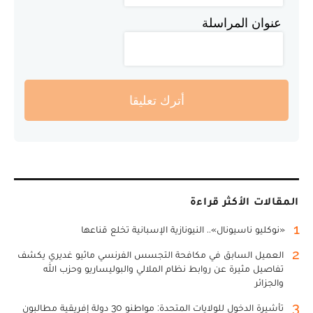
عنوان المراسلة
أترك تعليقا
المقالات الأكثر قراءة
1
«نوكليو ناسيونال».. النيونازية الإسبانية تخلع قناعها
2
العميل السابق في مكافحة التجسس الفرنسي ماثيو غديري يكشف
تفاصيل مثيرة عن روابط نظام الملالي والبوليساريو وحزب الله
والجزائر
3
تأشيرة الدخول للولايات المتحدة: مواطنو 30 دولة إفريقية مطالبون