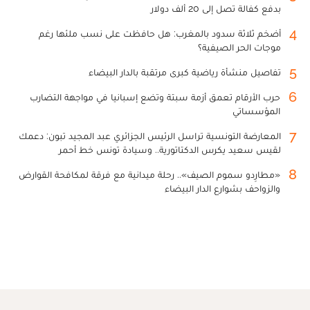
بدفع كفالة تصل إلى 20 ألف دولار
4
أضخم ثلاثة سدود بالمغرب: هل حافظت على نسب ملئها رغم
موجات الحر الصيفية؟
5
تفاصيل منشأة رياضية كبرى مرتقبة بالدار البيضاء
6
حرب الأرقام تعمق أزمة سبتة وتضع إسبانيا في مواجهة التضارب
المؤسساتي
7
المعارضة التونسية تراسل الرئيس الجزائري عبد المجيد تبون: دعمك
لقيس سعيد يكرس الدكتاتورية.. وسيادة تونس خط أحمر
8
«مطارِدو سموم الصيف».. رحلة ميدانية مع فرقة لمكافحة القوارض
والزواحف بشوارع الدار البيضاء