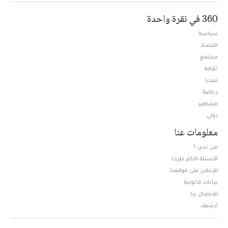
360 في نقرة واحدة
سياسة
اقتصاد
مجتمع
ثقافة
ميديا
Opens in new window
رياضة
مشاهير
دولي
معلومات عنا
من نحن ؟
الأسئلة الأكثر طرحا
للإعلان على موقعنا
بيانات قانونية
للإتصال بنا
أرشيف