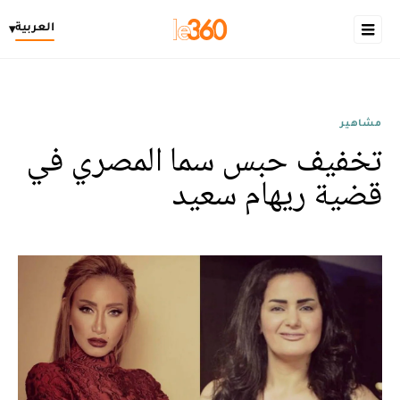
العربية
▾
مشاهير
تخفيف حبس سما المصري في
قضية ريهام سعيد