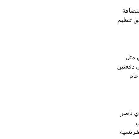
ق تنظيم
 مثل
 دفعتين
 عام
ي ناصر
ي
فرنسية