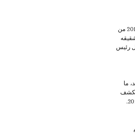
وينظر القضاة في دفعتين بقيمة 3,5 ملايين دولار أمريكي في خريف عام 2011 من
شقيقه
جل رئيس
، ما
الكشف