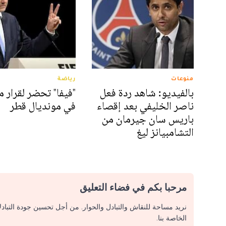
منوعات
رياضة
بالفيديو: شاهد ردة فعل
"فيفا" تحضر لقرار 
ناصر الخليفي بعد إقصاء
في مونديال قطر
باريس سان جيرمان من
التشامبيانز ليغ
مرحبا بكم في فضاء التعليق
نريد مساحة للنقاش والتبادل والحوار. من أجل تحسين جودة التباد
الخاصة بنا.