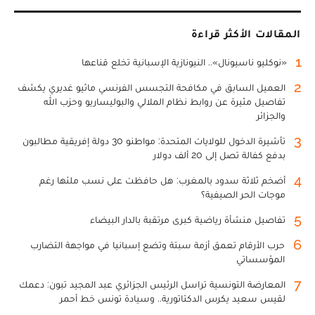
المقالات الأكثر قراءة
1
«نوكليو ناسيونال».. النيونازية الإسبانية تخلع قناعها
2
العميل السابق في مكافحة التجسس الفرنسي ماثيو غديري يكشف
تفاصيل مثيرة عن روابط نظام الملالي والبوليساريو وحزب الله
والجزائر
3
تأشيرة الدخول للولايات المتحدة: مواطنو 30 دولة إفريقية مطالبون
بدفع كفالة تصل إلى 20 ألف دولار
4
أضخم ثلاثة سدود بالمغرب: هل حافظت على نسب ملئها رغم
موجات الحر الصيفية؟
5
تفاصيل منشأة رياضية كبرى مرتقبة بالدار البيضاء
6
حرب الأرقام تعمق أزمة سبتة وتضع إسبانيا في مواجهة التضارب
المؤسساتي
7
المعارضة التونسية تراسل الرئيس الجزائري عبد المجيد تبون: دعمك
لقيس سعيد يكرس الدكتاتورية.. وسيادة تونس خط أحمر