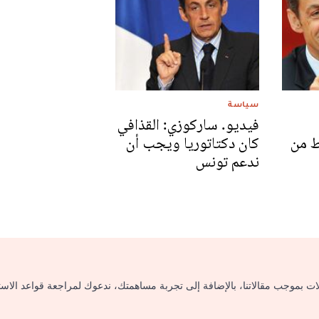
سياسة
فيديو. ساركوزي: القذافي
ط من
كان دكتاتوريا ويجب أن
ندعم تونس
لات بموجب مقالاتنا، بالإضافة إلى تجربة مساهمتك، ندعوك لمراجعة قواعد الاس