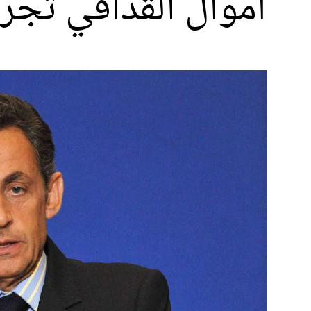
أموال القذافي تجر