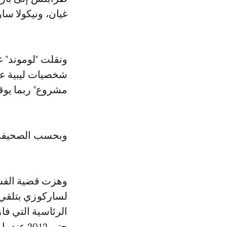
غيان، ونيكولا سا
ونقلت "لوموند" 
شخصيات ليبية عد
مشروع" ربما يوقع
وبحسب الصحيفة، فإ
لساركوزي بتلقي أ
حتى 2012 عندما خسر أمام فرانسوا هولاند.