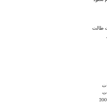
ت طالت
ه اتهامات
ات
از بها وتولى رئاسة فرنسا خلفا للرئيس جاك شيراك عام 2007