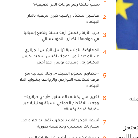
نسب ملئها رغم موجات الحر الصيفية؟
تفاصيل منشأة رياضية كبرى مرتقبة بالدار
2
البيضاء
حرب الأرقام تعمق أزمة سبتة وتضع إسبانيا
3
في مواجهة التضارب المؤسساتي
المعارضة التونسية تراسل الرئيس الجزائري
4
عبد المجيد تبون: دعمك لقيس سعيد يكرس
الدكتاتورية.. وسيادة تونس خط أحمر
«مطارِدو سموم الصيف».. رحلة ميدانية مع
5
فرقة لمكافحة القوارض والزواحف بشوارع الدار
البيضاء
تقرير أمني يكشف المستور: «أيادي جزائرية»
6
لته
وجهت الاقتحام الجماعي لسبتة ومليلية عبر
«غرفة قيادة رقمية»
أسعار المحروقات بالمغرب تقفز بدرهم واحد..
7
مضاربات مستمرة ومنافسة صورية
 الليبي
تغييرات كبرى في تأشيرات الولايات المتحدة