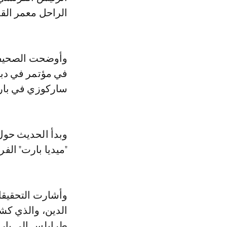
الراحل معمر القذافي
وأوضحت الصحيفة
في مؤتمر في دبي
ساركوزي في با
"ميديا بارت" الف
وأشارت التحقيقا