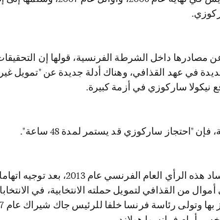
ركوزي.
عن مصادرها داخل الشرطة الفرنسية، قولها إن التحقيقا
يدة في عهد القذافي، وهناك أدلة جديدة عن "تمويل غير
 نيكولا ساركوزي في أزمة كبيرة.
ن "احتجاز ساركوزي قد يستمر لمدة 48 ساعة".
وهزت قضية الفساد هذه الرأي العام الفرنسي عام 2013، بعد توجي
موال من القذافي لتمويل حملته الانتخابية، في الانتخاب
الرئاسية التي ف