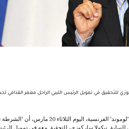
زي للتحقيق في تمويل الرئيس الليبي الراحل معمر القذافي لحم
السابق نيكولا ساركوزي، للتحقيق معه في تمويل الرئيس