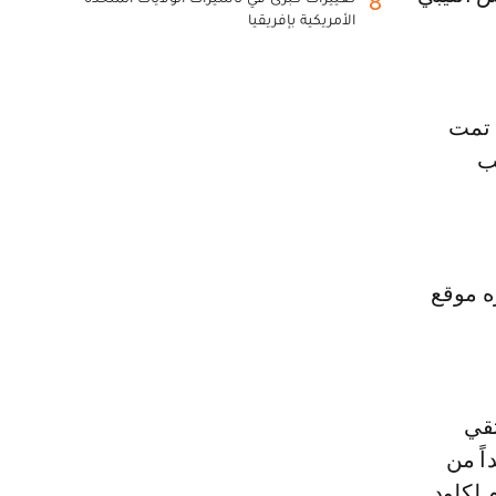
8
الأمريكية بإفريقيا
 تمت
ب
201، بحسب ما نشره موقع
تقي
ايين دولار نقداً من
20، وسلمها إلى إم لكلود