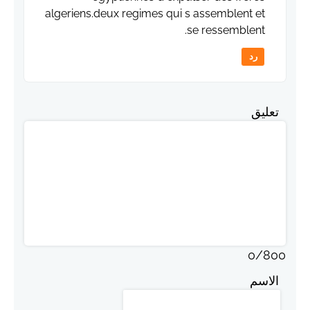
algeriens.deux regimes qui s assemblent et
se ressemblent.
رد
تعليق
0
/
800
الاسم