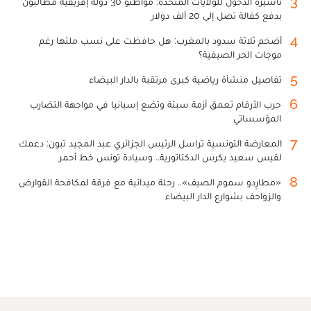
3
تأشيرة الدخول للولايات المتحدة: مواطنو 30 دولة إفريقية مطالبون
بدفع كفالة تصل إلى 20 ألف دولار
4
أضخم ثلاثة سدود بالمغرب: هل حافظت على نسب ملئها رغم
موجات الحر الصيفية؟
5
تفاصيل منشأة رياضية كبرى مرتقبة بالدار البيضاء
6
حرب الأرقام تعمق أزمة سبتة وتضع إسبانيا في مواجهة التضارب
المؤسساتي
7
المعارضة التونسية تراسل الرئيس الجزائري عبد المجيد تبون: دعمك
لقيس سعيد يكرس الدكتاتورية.. وسيادة تونس خط أحمر
8
«مطارِدو سموم الصيف».. رحلة ميدانية مع فرقة لمكافحة القوارض
والزواحف بشوارع الدار البيضاء