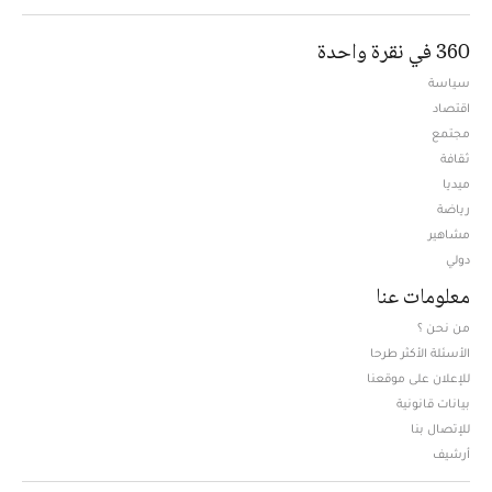
360 في نقرة واحدة
سياسة
اقتصاد
مجتمع
ثقافة
ميديا
Opens in new window
رياضة
مشاهير
دولي
معلومات عنا
من نحن ؟
الأسئلة الأكثر طرحا
للإعلان على موقعنا
بيانات قانونية
للإتصال بنا
أرشيف