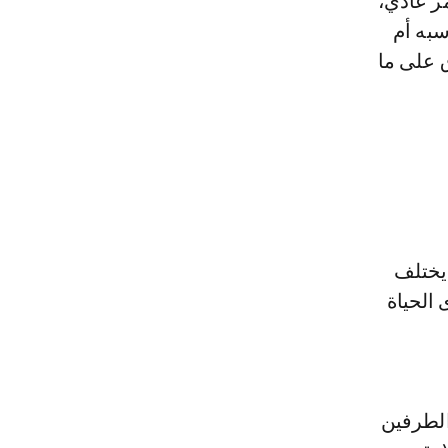
ر عادي،
سبه أم
ق على ما
 يختلف
 الحياة
الطرفين