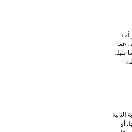
 أحد
ف عما
ا عليك
ة.
الثانية
، أو