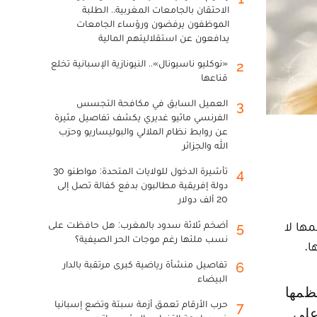
الاحتقان بالجامعات المغربية.. الطلبة
الموظفون يرفضون ورؤساء الجامعات
يدافعون عن استقلاليتهم المالية
«نوكليو ناسيونال».. النيونازية الإسبانية تخلع
2
قناعها
العميل السابق في مكافحة التجسس
3
الفرنسي ماثيو غديري يكشف تفاصيل مثيرة
عن روابط نظام الملالي والبوليساريو وحزب
الله والجزائر
تأشيرة الدخول للولايات المتحدة: مواطنو 30
4
دولة إفريقية مطالبون بدفع كفالة تصل إلى
20 ألف دولار
أضخم ثلاثة سدود بالمغرب: هل حافظت على
ها لا
5
نسب ملئها رغم موجات الحر الصيفية؟
ا.
تفاصيل منشأة رياضية كبرى مرتقبة بالدار
6
البيضاء
حرب الأرقام تعمق أزمة سبتة وتضع إسبانيا
7
على