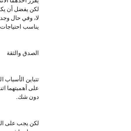
يقرر أحدهما الان
لكن يفضل أن يكو
لا، وفي حال وجد 
يناسب احتياجات 
الصدق والثقة
تتباين الأسباب ا
على أهميتهما اثن
دون شك.
لكن يجب على الث