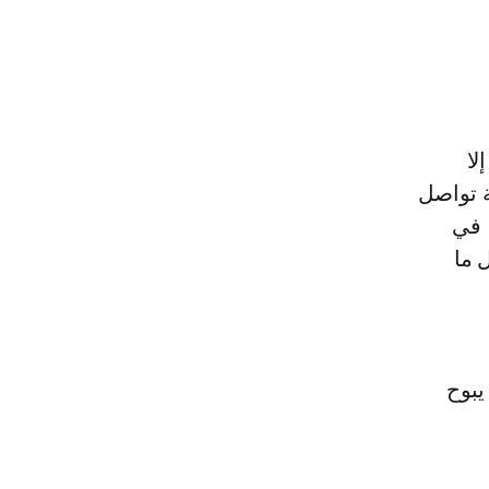
لا
ة تواصل
 في
 ما
يبوح