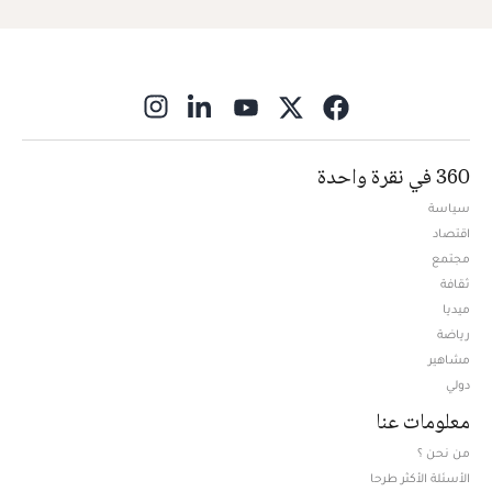
ns in new window
360 في نقرة واحدة
سياسة
اقتصاد
مجتمع
ثقافة
ميديا
Opens in new window
رياضة
مشاهير
دولي
معلومات عنا
من نحن ؟
الأسئلة الأكثر طرحا