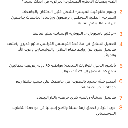
اللغة بصمات الأجهزة العسكرية الجزائرية في أحداث سبتة؟
2
رسوم «التوقيت الميسر» تشعل فتيل الاحتقان بالجامعات
المغربية.. الطلبة الموظفون يرفضون ورؤساء الجامعات يدافعون
عن استقلاليتهم المالية
3
«نوكليو ناسيونال».. النيونازية الإسبانية تخلع قناعها
4
العميل السابق في مكافحة التجسس الفرنسي ماثيو غديري يكشف
تفاصيل مثيرة عن روابط نظام الملالي والبوليساريو وحزب الله
والجزائر
5
تأشيرة الدخول للولايات المتحدة: مواطنو 30 دولة إفريقية مطالبون
بدفع كفالة تصل إلى 20 ألف دولار
6
أضخم ثلاثة سدود بالمغرب: هل حافظت على نسب ملئها رغم
موجات الحر الصيفية؟
7
تفاصيل منشأة رياضية كبرى مرتقبة بالدار البيضاء
8
حرب الأرقام تعمق أزمة سبتة وتضع إسبانيا في مواجهة التضارب
المؤسساتي