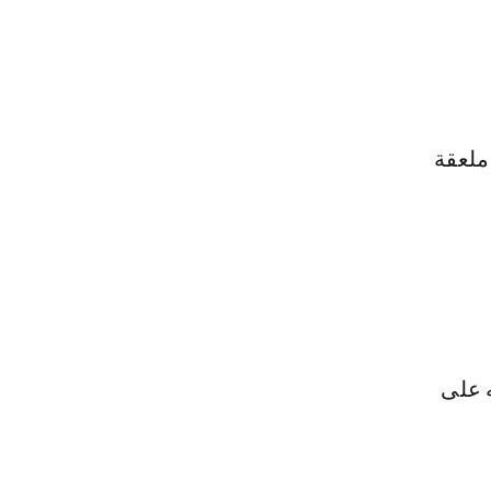
لاعق كبيرة من عشبة اللافندر المطحون، ملعقة كبيرة كريم مرطب، 2 ملعقة
 على