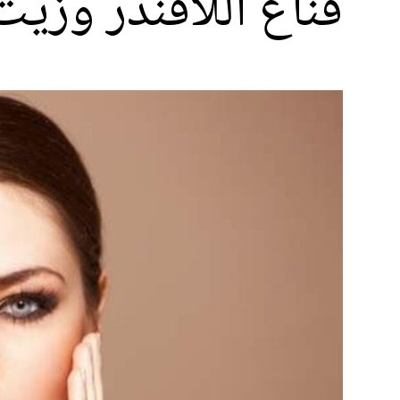
قناع اللافندر وزي