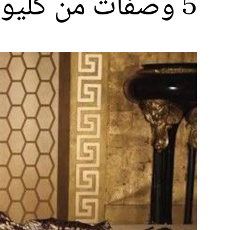
5 وصفات من كليوباترا لتفتيح وترطيب بشرتكِ