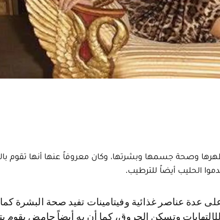
مظهرها وصحة جسمها وبشرتها، وكان معروفاً عنها أنها تقوم با
دموا الحليب أيضاً للترطيب.
إلتهابات وتسكن الحروق، كما أن به أيضاً حامض يقوم ب