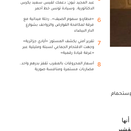
عبد المجيد تبون: دعمك لقيس سعيد يكرس
الدكتاتورية.. وسيادة تونس خط أحمر
«مطارِدو سموم الصيف».. رحلة ميدانية مع
6
فرقة لمكافحة القوارض والزواحف بشوارع
الدار البيضاء
تقرير أمني يكشف المستور: «أيادي جزائرية»
7
وجهت الاقتحام الجماعي لسبتة ومليلية عبر
«غرفة قيادة رقمية»
أسعار المحروقات بالمغرب تقفز بدرهم واحد..
8
مضاربات مستمرة ومنافسة صورية
لإستحمام
تقشير