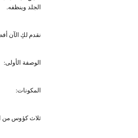
الجلد وينظفه.
نقدم لكِ الآن أفضل 5 وصفات من الملكة كليوباترا لتفتيح وترطيب بش
الوصفة الأولى:
المكونات:
ثلاث كؤوس من ا