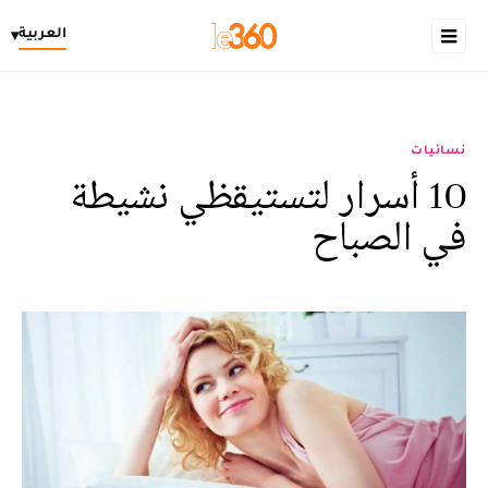
العربية
▾
نسائيات
10 أسرار لتستيقظي نشيطة
في الصباح