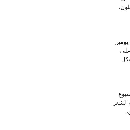
لون،
 يومين
 على
شكل
سبوع
 الشعر
،