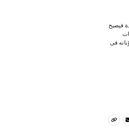
ة فيصبح
ات
ناته فى