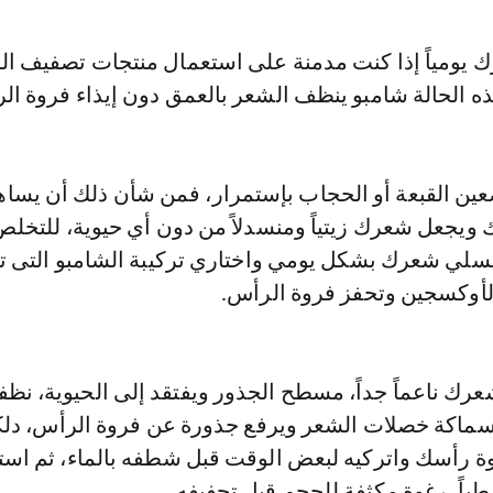
رك يومياً إذا كنت مدمنة على استعمال منتجات تصفيف ال
 الحالة شامبو ينظف الشعر بالعمق دون إيذاء فروة ال
تضعين القبعة أو الحجاب بإستمرار، فمن شأن ذلك أن يسا
ويجعل شعرك زيتياً ومنسدلاً من دون أي حيوية، للتخل
سلي شعرك بشكل يومي واختاري تركيبة الشامبو التى تز
لأوكسجين وتحفز فروة الرأس.
عرك ناعماً جداً، مسطح الجذور ويفتقد إلى الحيوية، نظفيه
سماكة خصلات الشعر ويرفع جذورة عن فروة الرأس، دل
ة رأسك واتركيه لبعض الوقت قبل شطفه بالماء، ثم است
باً، رغوة مكثفة للحجم قبل تجفيفه.