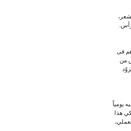
شعر،
رأس.
هم فى
ص من
وّد
 يومياً
كي هذا
عملي،