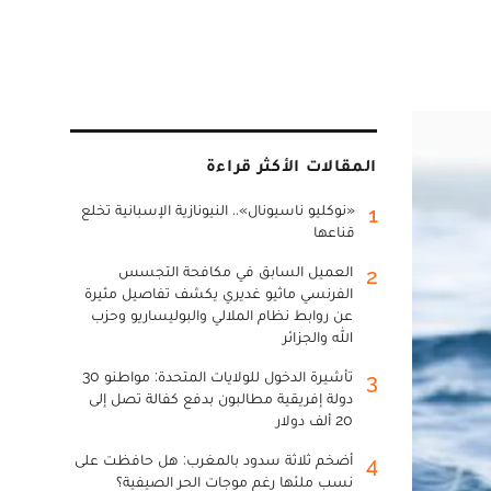
المقالات الأكثر قراءة
«نوكليو ناسيونال».. النيونازية الإسبانية تخلع
1
قناعها
العميل السابق في مكافحة التجسس
2
الفرنسي ماثيو غديري يكشف تفاصيل مثيرة
عن روابط نظام الملالي والبوليساريو وحزب
الله والجزائر
تأشيرة الدخول للولايات المتحدة: مواطنو 30
3
دولة إفريقية مطالبون بدفع كفالة تصل إلى
20 ألف دولار
أضخم ثلاثة سدود بالمغرب: هل حافظت على
4
نسب ملئها رغم موجات الحر الصيفية؟