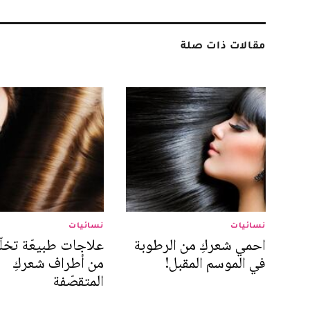
مقالات ذات صلة
نسائيات
نسائيات
احمي شعركِ من الرطوبة
علاجات طبيعّة تخلّ
في الموسم المقبل!
من أطراف شعركِ
المتقصّفة