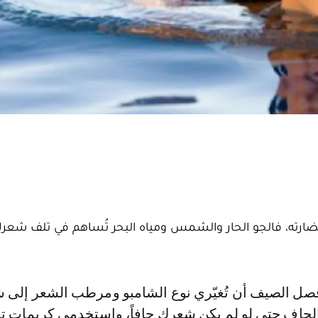
ضارته، فالجو الحار والشمس ومياه البحر تُساهم في تلف شعر
جاف حتى لو لم يكن شعرك جافاً، واستخدمي كريمات ت