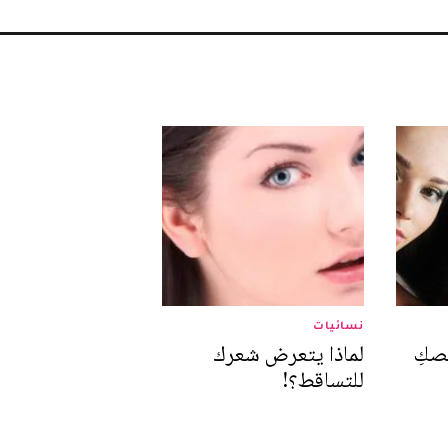
نسائيات
صكِ
لماذا يتعرض شعرك
للتساقط؟!