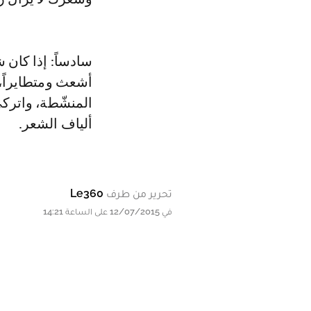
سادساً: إذا كان
أشعث ومتطايراً، 
المنشّطة، واتركي
ألياف الشعر.
تحرير من طرف
Le360
في 12/07/2015 على الساعة 14:21