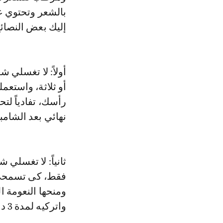
بالشعر وتحتوي ع
إليك بعض النصائ
أولاً: لا تغسلي 
أو ثلاثة، واستعم
رأسك، تفادياً لت
نهائي بعد الشامبو
ثانياً: لا تغسلي
فقط، كى تسمحي ل
ومنحها النعومة 
واتركيه لمدة 3 دقائق على شعرك قبل شطفه.