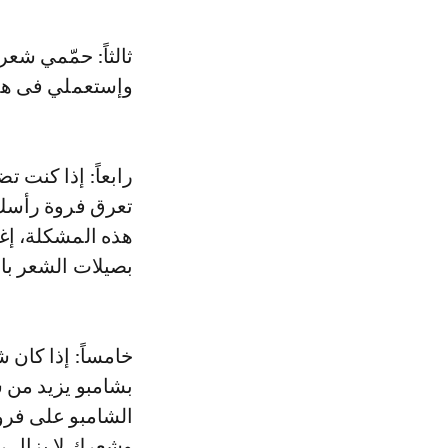
ثالثاً: حمّمي شع
وإستعملي فى هذه
رابعاً: إذا كنت 
تعرق فروة رأسك 
هذه المشكلة، إغ
بصيلات الشعر با
خامساً: إذا كان ش
بشامبو يزيد من 
الشامبو على فرو
وشعرك لا يزال رط