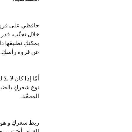
حافظي على فروة 
خلال تجنّب، قدر
يمكنكِ تطبيقها د
عن فروة رأسكِ.
أمّا إذا كان لا 
نوع شعركِ بالضبط
المجعّد.
ربط شعركِ و هو ر
القيام بأيّ تسريح