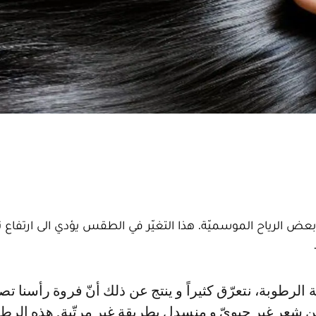
بعض الرياح الموسميّة. هذا التغيّر في الطقس يؤدي الى ارتفاع 
من شعرٍ غير حيويّ و منسدل بطريقة غير مرتّبة. هذه الرط