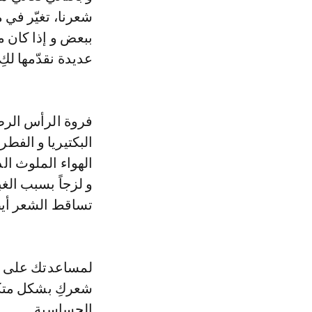
شعرنا، تغيّر في 
ببعض و إذا كان مجع
عديدة نقدّمها لكِ
فروة الرأس الرطبة
البكتيريا و الفط
الهواء الملوث ال
و لزجاً بسبب الغ
تساقط الشعر أيضا
لمساعدتك على إبق
شعركِ بشكل متكرر
الحساسية.