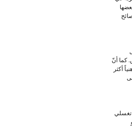
عضها
صائح
ل
 كما أنّ
اً أكثر
لى
 تغسلي