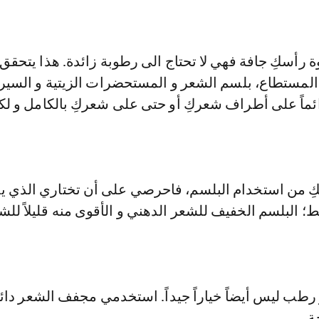
رأسكِ جافة فهي لا تحتاج الى رطوبة زائدة. هذا يتحقق
 المستطاع، بلسم الشعر و المستحضرات الزيتية و السير
ائماً على أطراف شعركِ أو حتى على شعركِ بالكامل و لكن
بدّ لكِ من استخدام البلسم، فاحرصي على أن تختاري الذي 
؛ البلسم الخفيف للشعر الدهني و الأقوى منه قليلاً للش
طب ليس أيضاً خياراً جيداً. استخدمي مجفف الشعر دائم
ة.