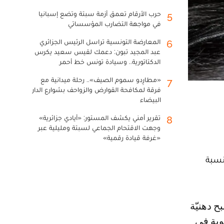
حرب الأرقام تعمق أزمة سبتة وتضع إسبانيا
5
في مواجهة التضارب المؤسساتي
المعارضة التونسية تراسل الرئيس الجزائري
6
عبد المجيد تبون: دعمك لقيس سعيد يكرس
الدكتاتورية.. وسيادة تونس خط أحمر
«مطارِدو سموم الصيف».. رحلة ميدانية مع
7
فرقة لمكافحة القوارض والزواحف بشوارع الدار
البيضاء
تقرير أمني يكشف المستور: «أيادي جزائرية»
8
وجهت الاقتحام الجماعي لسبتة ومليلية عبر
«غرفة قيادة رقمية»
نسبة
وبة في