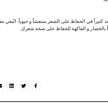
ثيراً في الحفاظ على الشعر منتعشاً و حيوياً. اتّبعي نظا
غنيّاً بالخضار و الفاكهة للحفاظ على صحة شعركِ.