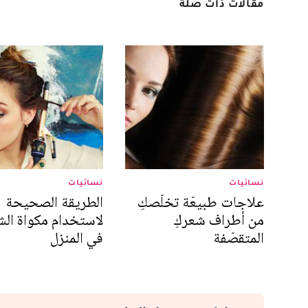
مقالات ذات صلة
نسائيات
نسائيات
علاجات طبيعّة تخلّصكِ
الطريقة الصحيحة
من أطراف شعركِ
لاستخدام مكواة الش
المتقصّفة
في المنزل