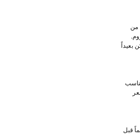
 من
وم.
 بعيداً
يناسب
عر
اً قبل