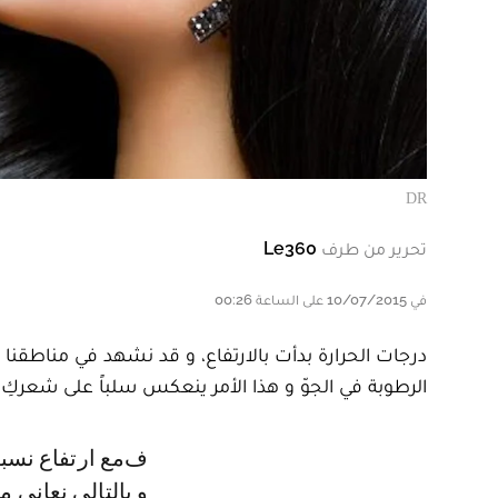
DR
تحرير من طرف
Le360
في 10/07/2015 على الساعة 00:26
درجات الحرارة بدأت بالارتفاع، و قد نشهد في مناطقنا 
الرطوبة في الجوّ و هذا الأمر ينعكس سلباً على شعركِ.
فمع ارتفاع نسبة الرطوبة، نتعرّق كثيراً و ينتج عن ذلك أنّ فروة رأسنا تصبح دهنيّة
و بالتالي نعاني 