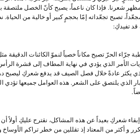
مظهر شعرنا. فإذا كان ناعماً، يصبح كأنّ الخصل ملتصقة ب
ّداً، تصبح تجعّداته إمّا بحجمٍ كبير أو خالية من الحياة. ن
 قد تفيدكِ:
 جرّاء الحرّ تصبح مكاناً خصباً لنموّ الكائنات الدقيقة مث
ريات الأمر الذي يؤدي في نهاية المطاف إلى قشرة الرأس.
ذي يكثر عادةً خلال فصل الصيف قد يدفع شعركِ ليصبح دهني
بار الذي يلتصق على الشعر. هذه العوامل جميعها تؤدي ا
ً.
اء شعركِ بعيداً عن هذه المشاكل، نقترح عليكِ أولاً أن
 و أكثر من المعتاد إذ تقللين من خطر تراكم الأوساخ و