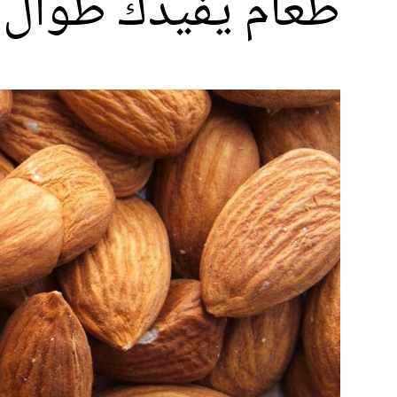
طعام يفيدك طوال ف