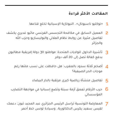
المقالات الأكثر قراءة
1
«نوكليو ناسيونال».. النيونازية الإسبانية تخلع قناعها
2
العميل السابق في مكافحة التجسس الفرنسي ماثيو غديري يكشف
تفاصيل مثيرة عن روابط نظام الملالي والبوليساريو وحزب الله
والجزائر
3
تأشيرة الدخول للولايات المتحدة: مواطنو 30 دولة إفريقية مطالبون
بدفع كفالة تصل إلى 20 ألف دولار
4
أضخم ثلاثة سدود بالمغرب: هل حافظت على نسب ملئها رغم
موجات الحر الصيفية؟
5
تفاصيل منشأة رياضية كبرى مرتقبة بالدار البيضاء
6
حرب الأرقام تعمق أزمة سبتة وتضع إسبانيا في مواجهة التضارب
المؤسساتي
7
المعارضة التونسية تراسل الرئيس الجزائري عبد المجيد تبون: دعمك
لقيس سعيد يكرس الدكتاتورية.. وسيادة تونس خط أحمر